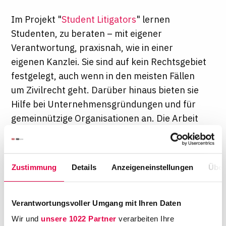
Im Projekt "
Student Litigators
" lernen
Studenten, zu beraten – mit eigener
Verantwortung, praxisnah, wie in einer
eigenen Kanzlei. Sie sind auf kein Rechtsgebiet
festgelegt, auch wenn in den meisten Fällen
um Zivilrecht geht. Darüber hinaus bieten sie
Hilfe bei Unternehmensgründungen und für
gemeinnützige Organisationen an. Die Arbeit
erfolgt pro bono, ist also für den
Rechtssuchenden kostenlos. Gegründet
wurden die Litigators von vier Kölner
Zustimmung
Details
Anzeigeneinstellungen
Über
Studenten, einer davon war der heutige
Partner Georg Dietlein. Das Projekt startete
von der Idee zur Umsetzung mit Homepage,
Verantwortungsvoller Umgang mit Ihren Daten
Verträgen und Konzept schnell durch,
Wir und
unsere 1022 Partner
verarbeiten Ihre