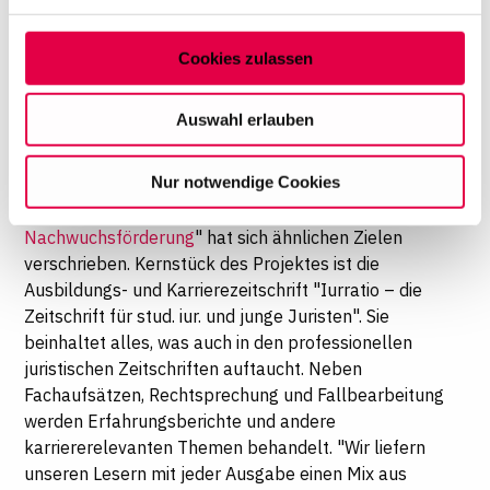
verarbeitet werden, und legen Sie Ihre Präferenzen im
gewagt ist, weiß Georg Dietlein. Doch er ist
Abschnitt Einzelheiten
fest.
überzeugt, dass man studentische Rechtsberatung
Cookies zulassen
zum Wohle von Anwälten und Mandanten fördern
Auf dieser Website setzen wir Cookies ein, um unsere
sollte. Auch Kanzleien profitierten mittelbar davon,
Angebote zu personalisieren, zu verbessern und
da engagierte Nachwuchsjuristen gefördert würden.
Auswahl erlauben
wirtschaftlich zu betreiben. Mit Bestätigung Ihrer Auswahl
Netzwerk-Effekte für die
willigen Sie in die Verwendung der gewählten Cookies
Mitarbeiter
Nur notwendige Cookies
ein. Diese Auswahl können Sie jederzeit ändern oder
Das Projekt "
Iurratio – juristische
Ihre Einwilligung widerrufen, indem Sie am Ende der
Nachwuchsförderung
" hat sich ähnlichen Zielen
Seite auf "Cookie-Einstellungen" klicken. Weitere
verschrieben. Kernstück des Projektes ist die
Informationen finden Sie in unseren
Ausbildungs- und Karrierezeitschrift "Iurratio – die
Datenschutzhinweisen
Zeitschrift für stud. iur. und junge Juristen". Sie
beinhaltet alles, was auch in den professionellen
juristischen Zeitschriften auftaucht. Neben
Fachaufsätzen, Rechtsprechung und Fallbearbeitung
werden Erfahrungsberichte und andere
karriererelevanten Themen behandelt. "Wir liefern
unseren Lesern mit jeder Ausgabe einen Mix aus