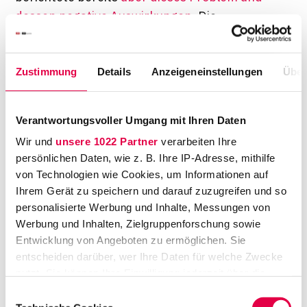
dessen negative Auswirkungen
. Die
Prüfungsämter sind sich dem Problem
bewusst und werben regelmäßig um neue
Zustimmung
Details
Anzeigeneinstellungen
Über
Prüfer:innen. Unterstützung gibt es auch aus
studentischen Reihen, etwa mit der
Prüfer:innen-Kampagne des Landesverbands
Verantwortungsvoller Umgang mit Ihren Daten
rechtswissenschaftlicher Fachschaften in
Wir und
unsere 1022 Partner
verarbeiten Ihre
Baden-Württemberg. Wer die Befähigung zum
persönlichen Daten, wie z. B. Ihre IP-Adresse, mithilfe
Richteramt hat und mehrjährige
von Technologien wie Cookies, um Informationen auf
Berufserfahrung, kann sich grundsätzlich an
Ihrem Gerät zu speichern und darauf zuzugreifen und so
die Prüfungsämter wenden für eine
personalisierte Werbung und Inhalte, Messungen von
Werbung und Inhalten, Zielgruppenforschung sowie
Prüfertätigkeit.
Entwicklung von Angeboten zu ermöglichen. Sie
Erste Anhaltspunkte, auf welche Themen die
entscheiden darüber, wer Ihre Daten für welche Zwecke
nutzt. Sie können Ihre Einwilligung jederzeit über die
jeweiligen Prüfer:innen besonders Wert legen,
Cookie-Erklärung oder durch Klicken auf das Privacy
Einwilligungsauswahl
liefern die Protokolle der vergangenen
Trigger Symbol ändern oder widerrufen