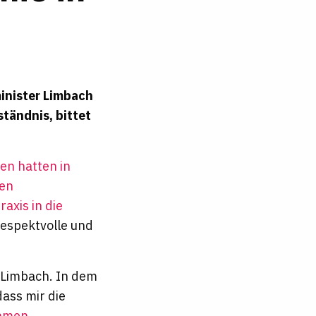
"
inister Limbach
tändnis, bittet
en hatten in
hen
axis in die
 respektvolle und
n Limbach. In dem
dass mir die
hmen