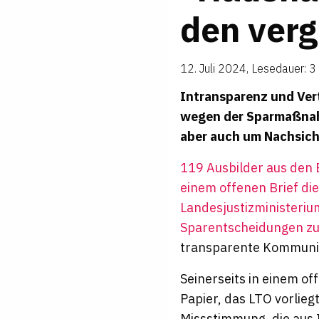
den ver­
12. Juli 2024
,
Lesedauer: 3
Intransparenz und Ver
wegen der Sparmaßnahme
aber auch um Nachsicht
119 Ausbilder aus den 
einem offenen Brief d
Landesjustizministeriu
Sparentscheidungen zum
transparente Kommunik
Seinerseits in einem o
Papier, das
LTO
vorlieg
Missstimmung, die aus I