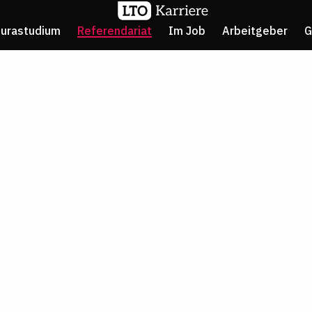
Jurastudium
Referendariat
Im Job
Arbeitgeber
G