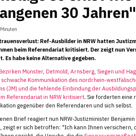
gan­genen 30 Jahren
 Minuten
trauensverlust: Ref-Ausbilder in NRW hatten Justizm
n beim Referendariat kritisiert. Der zeigt nun Vers
. Es habe keine Alternative gegeben.
Bezirken Münster, Detmold, Arnsberg, Siegen und Hag
ie schwache Kommunikation des nordrhein-westfälisc
ms (JM) und die fehlende Einbindung der Ausbildungspr
 Referendariat in NRW kritisiert
. Sie forderten eine
ation gegenüber den Referendaren und sich selbst.
ffenen Brief reagiert nun NRW-Justizminister Benjami
t, zeigt er sich betroffen: "Ich kann Ihnen versichern, 
hnen spricht, die Unruhe, die die
Einsparungsmaßna