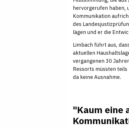
hervorgerufen haben, u
Kommunikation aufricht
des Landesjustizprüfu
lägen und er die Entwi
Limbach führt aus, da
aktuellen Haushaltslage
vergangenen 30 Jahren
Ressorts müssten teils 
da keine Ausnahme.
"Kaum eine a
Kommunikati