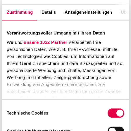
DLA Piper UK LLP, Düsseldorf
Zustimmung
Details
Anzeigeneinstellungen
Über
Senior Associate (m/w/x) im Bereich Corporate
M&A
Verantwortungsvoller Umgang mit Ihren Daten
Berate in- und ausländische Mandate
Wir und
unsere 1022 Partner
verarbeiten Ihre
(Corporates und Finanzinvestoren) bei
persönlichen Daten, wie z. B. Ihre IP-Adresse, mithilfe
nationalen und internationalen M&A -
von Technologien wie Cookies, um Informationen auf
Transaktionen und Joint Ventures
Ihrem Gerät zu speichern und darauf zuzugreifen und so
personalisierte Werbung und Inhalte, Messungen von
DGUV - Deutsche Gesetzliche
Werbung und Inhalten, Zielgruppenforschung sowie
Unfallversicherung, Berlin
Entwicklung von Angeboten zu ermöglichen. Sie
Leitung der Abteilung
entscheiden darüber, wer Ihre Daten für welche Zwecke
Gesundheitswesen/Rehabilitation
nutzt. Sie können Ihre Einwilligung jederzeit über die
Hilf mit, Arbeit noch sicherer und gesünder zu
Cookie-Erklärung oder durch Klicken auf das Privacy
Einwilligungsauswahl
Trigger Symbol ändern oder widerrufen
machen
Technische Cookies
Landesapothekerkammer Hessen, Frankfurt
Wenn Sie es erlauben, würden wir auch gerne: