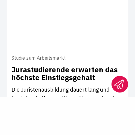
Studie zum Arbeitsmarkt
Jura­stu­die­rende erwarten das
höchste Ein­s­tiegs­ge­halt
Die Juristenausbildung dauert lang und
kostet viele Nerven. Wenig überraschend,
dass Jurastudierende unter allen
Fachrichtungen das höchste Einstiegsgehalt
erwarten. Wie hoch das liegt, zeigt eine
aktuelle Studie der Personalberatung