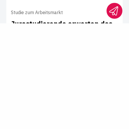
Studie zum Arbeitsmarkt
Jura­stu­die­rende erwarten das
höchste Ein­s­tiegs­ge­halt
Die Juristenausbildung dauert lang und
kostet viele Nerven. Wenig überraschend,
dass Jurastudierende unter allen
Fachrichtungen das höchste Einstiegsgehalt
erwarten. Wie hoch das liegt, zeigt eine
aktuelle Studie der Personalberatung
"Case".
Karriere-News