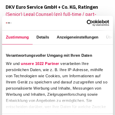
DKV Euro Service GmbH + Co. KG, Ratingen
(Senior) Legal Counsel (gn) full-time / part-
time (hybrid)
As part of a leading European B2B platform
for on-the-road payment solutions, you will
Zustimmung
Details
Anzeigeneinstellungen
Über
work in an exciting environment
BRL BOEGE ROHDE LUEBBEHUESEN, Hamburg •
Verantwortungsvoller Umgang mit Ihren Daten
Berlin • München • Bielefeld
Wir und
unsere 1022 Partner
verarbeiten Ihre
Rechtsanwalt (m/w/d) Senior Associate IT
persönlichen Daten, wie z. B. Ihre IP-Adresse, mithilfe
Digitalisierungsrecht Vollzeit
von Technologien wie Cookies, um Informationen auf
Ihrem Gerät zu speichern und darauf zuzugreifen und so
Arbeite an der juristischen Gestaltung
personalisierte Werbung und Inhalte, Messungen von
digitaler Geschäftsmodelle und begleite
Werbung und Inhalten, Zielgruppenforschung sowie
Unternehmen bei Themen wie KI,
Entwicklung von Angeboten zu ermöglichen. Sie
Datenschutz und IT-Verträgen
entscheiden darüber, wer Ihre Daten für welche Zwecke
nutzt. Sie können Ihre Einwilligung jederzeit über die