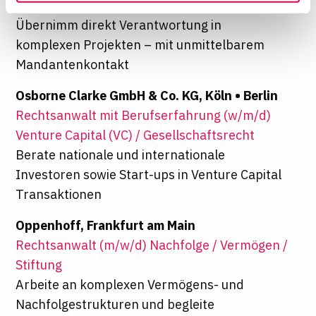
Finance in Frankfurt am Main
Ihre Einwilligung widerrufen, indem Sie am Ende der
Seite auf "Cookie-Einstellungen" klicken. Weitere
Übernimm direkt Verantwortung in
Informationen finden Sie in unseren
komplexen Projekten – mit unmittelbarem
Datenschutzhinweisen
Mandantenkontakt
Osborne Clarke GmbH & Co. KG, Köln • Berlin
Rechtsanwalt mit Berufserfahrung (w/m/d)
Venture Capital (VC) / Gesellschaftsrecht
Berate nationale und internationale
Investoren sowie Start-ups in Venture Capital
Transaktionen
Oppenhoff, Frankfurt am Main
Rechtsanwalt (m/w/d) Nachfolge / Vermögen /
Stiftung
Arbeite an komplexen Vermögens- und
Nachfolgestrukturen und begleite