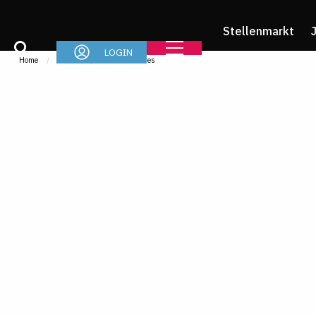
Stellenmarkt
LOGIN
Home
Im Job
News & Stories