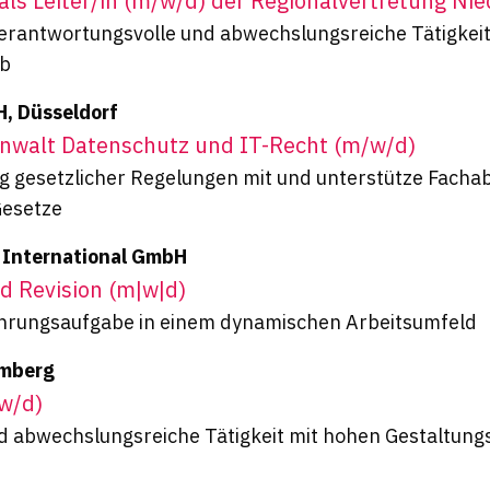
 als Leiter/in (m/w/d) der Regional­vertretung Ni
verantwortungsvolle und abwechslungsreiche Tätigkeit
eb
, Düsseldorf
sanwalt Datenschutz und IT-Recht (m/w/d)
ng gesetzlicher Regelungen mit und unterstütze Fachab
Gesetze
 International GmbH
d Revision (m|w|d)
ührungsaufgabe in einem dynamischen Arbeitsumfeld
amberg
/w/d)
d abwechslungsreiche Tätigkeit mit hohen Gestaltung