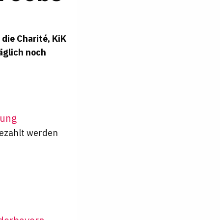
 die Charité, KiK
täglich noch
tung
gezahlt werden