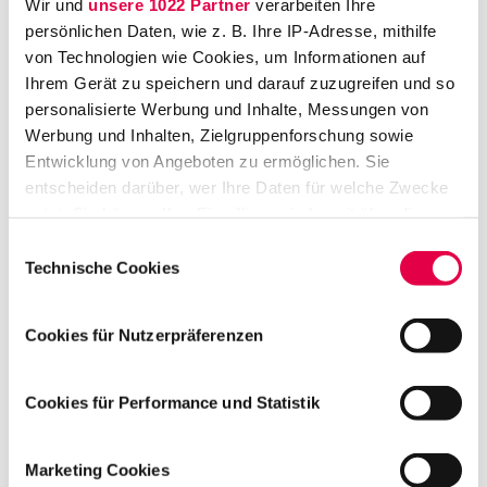
Wir und
unsere 1022 Partner
verarbeiten Ihre
Promovieren und gleichzeitig die Justiz
persönlichen Daten, wie z. B. Ihre IP-Adresse, mithilfe
transformieren: Baue im Design‑Team der
von Technologien wie Cookies, um Informationen auf
Ihrem Gerät zu speichern und darauf zuzugreifen und so
TUM die Rechtsgestaltung der Zukunft mit
personalisierte Werbung und Inhalte, Messungen von
Budimex Bau GmbH, Berlin
Werbung und Inhalten, Zielgruppenforschung sowie
Entwicklung von Angeboten zu ermöglichen. Sie
Volljurist (m/w/d) als Inhouse Lawyer
entscheiden darüber, wer Ihre Daten für welche Zwecke
Baurecht
nutzt. Sie können Ihre Einwilligung jederzeit über die
Du willst Baurecht praxisnah anwenden?
Cookie-Erklärung oder durch Klicken auf das Privacy
Einwilligungsauswahl
Dann bring deine Expertise in eines der
Trigger Symbol ändern oder widerrufen
Technische Cookies
innovativsten Bauunternehmen in
Deutschland und Europa ein
Wenn Sie es erlauben, würden wir auch gerne:
Cookies für Nutzerpräferenzen
Informationen über Ihre geografische Lage
Struktur- und Genehmigungsdirektion Nord
erfassen, welche bis auf einige Meter genau sein
(SGD Nord), Koblenz
können
Cookies für Performance und Statistik
Referentin/Referent (m/w/d) –
Ihr Gerät durch aktives Scannen nach
bestimmten Merkmalen (Fingerprinting) identifizieren
Volljuristin/Volljurist
Marketing Cookies
Erfahren Sie mehr darüber, wie Ihre persönlichen Daten