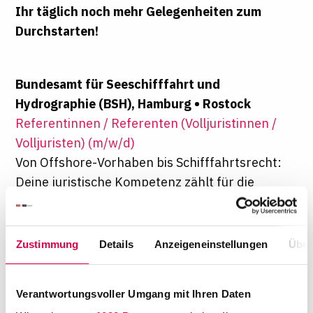
Ihr täglich noch mehr Gelegenheiten zum
Durchstarten!
Bundesamt für Seeschifffahrt und
Hydrographie (BSH), Hamburg • Rostock
Referentinnen / Referenten (Volljuristinnen /
Volljuristen) (m/w/d)
Von Offshore-Vorhaben bis Schifffahrtsrecht:
Deine juristische Kompetenz zählt für die
Zukunft der maritimen Infrastruktur
Technische Universität München, München
Zustimmung
Details
Anzeigeneinstellungen
Über
Wissenschaftliche/r Mitarbeiter/in (m/w/d) im
Bereich Legal Tech, Digitalisierung der Justiz
und partizipative Rechtsgestaltung (TV-L E13,
Verantwortungsvoller Umgang mit Ihren Daten
65–80%)