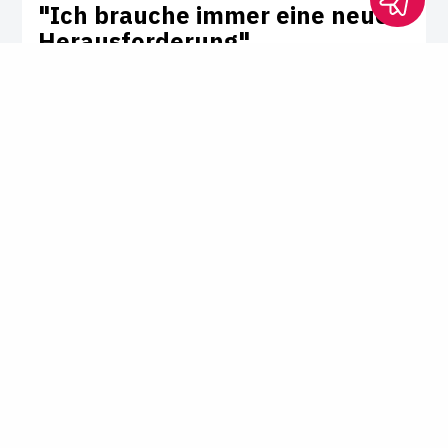
"Ich brauche immer eine neue
Her­aus­for­de­rung"
Raffael Gordzielik war Anwalt und hat
dreimal die deutschen Strongman-
Meisterschaften gewonnen. Jetzt steht er
als Bodybuilder auf der Bühne und ist Jurist
in einer JVA. Ein Gespräch über den Mut zu
Veränderungen.
Interview von
Dr. Franziska Kring
Staatsexamen