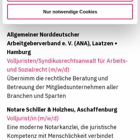
Dienst einer Marke, die sich für Kinder,
willigen Sie in die Verwendung der gewählten Cookies
Familien und gesellschaftlichen
Nur notwendige Cookies
ein. Diese Auswahl können Sie jederzeit ändern oder
Zusammenhalt einsetzt
Ihre Einwilligung widerrufen, indem Sie am Ende der
Seite auf "Cookie-Einstellungen" klicken. Weitere
Allgemeiner Norddeutscher
Informationen finden Sie in unseren
Arbeitgeberverband e. V. (ANA), Laatzen •
Datenschutzhinweisen
Hamburg
Volljuristen/Syndikusrechtsanwalt für Arbeits-
und Sozialrecht (m/w/d)
Übernimm die rechtliche Beratung und
Betreuung der Mitgliedsunternehmen aller
Branchen und Sparten
Notare Schiller & Holzheu, Aschaffenburg
Volljurist/in (m/w/d)
Eine moderne Notarkanzlei, die juristische
Kompetenz mit Menschlichkeit verbindet