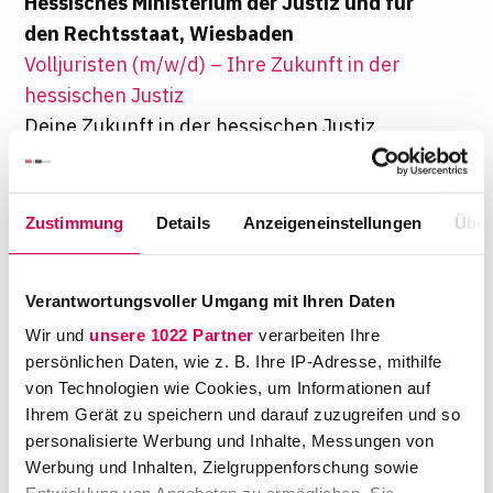
Hessisches Ministerium der Justiz und für
den Rechtsstaat, Wiesbaden
Volljuristen (m/w/d) – Ihre Zukunft in der
hessischen Justiz
Deine Zukunft in der hessischen Justiz
Die Präsidentin des Schleswig-Holsteinischen
Landtages, Kiel
Zustimmung
Details
Anzeigeneinstellungen
Über
Juristin / Jurist (m/w/d) zur Einstellung als
Referentin / Referent (m/w/d) für den Bereich
Künstliche Intelligenz
Verantwortungsvoller Umgang mit Ihren Daten
Arbeiten an der Kieler Förde - befasse dich
Wir und
unsere 1022 Partner
verarbeiten Ihre
mit Einsatzmöglichkeiten Künstlicher
persönlichen Daten, wie z. B. Ihre IP-Adresse, mithilfe
Intelligenz in parlamentarischen
von Technologien wie Cookies, um Informationen auf
Ihrem Gerät zu speichern und darauf zuzugreifen und so
Zusammenhängen
personalisierte Werbung und Inhalte, Messungen von
Bundesrechnungshof, Bonn • Berlin
Werbung und Inhalten, Zielgruppenforschung sowie