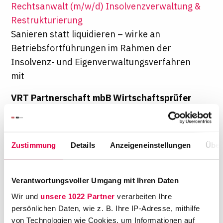
Rechtsanwalt (m/w/d) Insolvenzverwaltung &
Restrukturierung
Sanieren statt liquidieren – wirke an
Betriebsfortführungen im Rahmen der
Insolvenz- und Eigenverwaltungsverfahren
mit
VRT Partnerschaft mbB Wirtschaftsprüfer
Steuerberater Rechtsanwälte, Bonn
Rechtsanwältin / Rechtsanwalt (w/m/d) –
Arbeitsrecht, Sozialversicherungsrecht
Zustimmung
Details
Anzeigeneinstellungen
Über
Öffne Türen für Gespräche und gestalte die
Arbeitswelt mit
Verantwortungsvoller Umgang mit Ihren Daten
Universität Potsdam, Potsdam
Wir und
unsere 1022 Partner
verarbeiten Ihre
Volljurist/-in (w/m/d)
persönlichen Daten, wie z. B. Ihre IP-Adresse, mithilfe
Deine neue Tätigkeit an einer der am
von Technologien wie Cookies, um Informationen auf