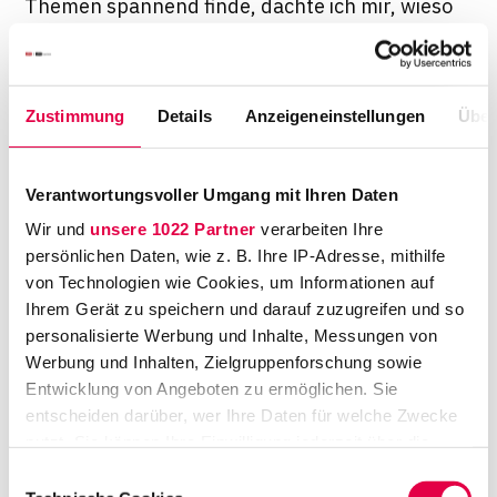
Themen spannend finde, dachte ich mir, wieso
nicht die beiden Themen in einem juristischen
Rahmen betrachten.
Wie haben Ihre Eltern reagiert?
Zustimmung
Details
Anzeigeneinstellungen
Über
Sie waren sehr stolz. Meine Eltern stammen
Verantwortungsvoller Umgang mit Ihren Daten
aus Marokko, ich bin aber in Deutschland
geboren. Sie wussten erstmal gar nicht, was
Wir und
unsere 1022 Partner
verarbeiten Ihre
persönlichen Daten, wie z. B. Ihre IP-Adresse, mithilfe
mit meinem Jurastudium auf sie zukommt –
von Technologien wie Cookies, um Informationen auf
und ich auch nicht. Sie kannten zwar die
Ihrem Gerät zu speichern und darauf zuzugreifen und so
klassischen Berufe wie Richter oder Anwalt,
personalisierte Werbung und Inhalte, Messungen von
mehr aber auch nicht. Meine drei älteren
Werbung und Inhalten, Zielgruppenforschung sowie
Brüder haben alle nicht den akademischen
Entwicklung von Angeboten zu ermöglichen. Sie
Weg gewählt, sondern sich nach ihren
entscheiden darüber, wer Ihre Daten für welche Zwecke
nutzt. Sie können Ihre Einwilligung jederzeit über die
Ausbildungen selbstständig gemacht. Die
Cookie-Erklärung oder durch Klicken auf das Privacy
Akademiker-Laufbahn war also komplett neu
Einwilligungsauswahl
Trigger Symbol ändern oder widerrufen