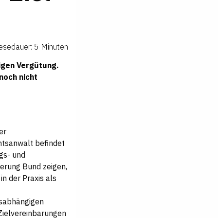
esedauer: 5 Minuten
igen Vergütung.
noch nicht
er
htsanwalt befindet
ngs- und
erung Bund zeigen,
n der Praxis als
gsabhängigen
 Zielvereinbarungen