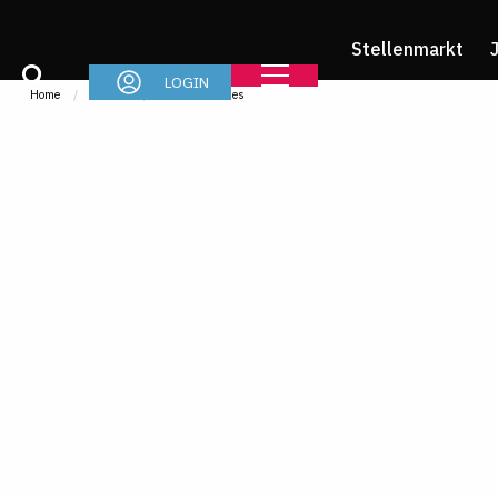
Stellenmarkt
LOGIN
Home
Im Job
News & Stories