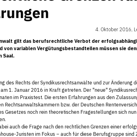
a
­rungen
4. Oktober 2016
,
L
nwalt gilt das berufsrechtliche Verbot der erfolgsabhäng
d von variablen Vergütungsbestandteilen müssen sie den
n Saal
.
ng des Rechts der Syndikusrechtsanwälte und zur Änderung d
 am 1. Januar 2016 in Kraft getreten. Der "neue" Syndikusrec
naten im Praxistest. Die ersten Erfahrungen aus den Zulassu
den Rechtsanwaltskammern bzw. der Deutschen Rentenversich
es Gesetzes noch rein theoretischen Fragestellungen sich nun i
sen.
ei auch die Frage nach den rechtlichen Grenzen einer erfol
nhouse-Juristen im Fokus – auch für diese Berufsgruppe sind