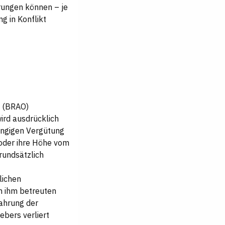
rungen können – je
g in Konflikt
g (BRAO)
ird ausdrücklich
hängigen Vergütung
 oder ihre Höhe vom
rundsätzlich
lichen
n ihm betreuten
Wahrung der
ebers verliert