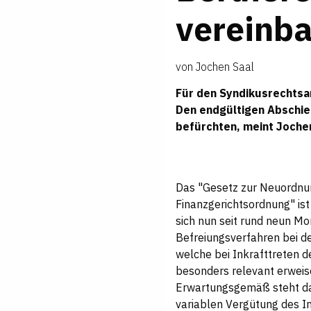
ve
­r
­ein
­b
von
Jochen Saal
Für den Syndikusrechtsa
Den endgültigen Abschie
befürchten, meint
Joche
Das "Gesetz zur Neuordnu
Finanzgerichtsordnung" ist
sich nun seit rund neun Mo
Befreiungsverfahren bei 
welche bei Inkrafttreten d
besonders relevant erwei
Erwartungsgemäß steht dab
variablen Vergütung des I