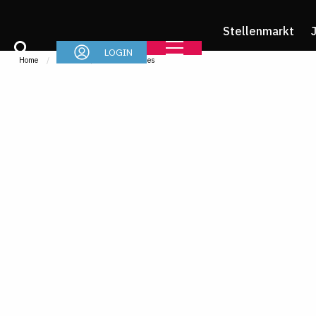
Stellenmarkt
LOGIN
Home
Im Job
News & Stories