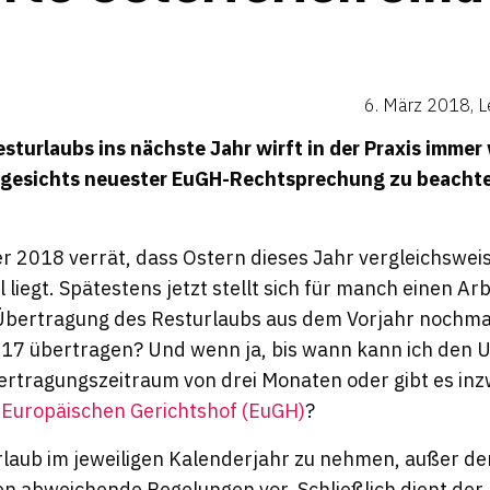
6. März 2018
,
L
sturlaubs ins nächste Jahr wirft in der Praxis immer
ngesichts neuester EuGH-Rechtsprechung zu beachten
er 2018 verrät, dass Ostern dieses Jahr vergleichswei
liegt. Spätestens jetzt stellt sich für manch einen A
 Übertragung des Resturlaubs aus dem Vorjahr nochm
017 übertragen? Und wenn ja, bis wann kann ich den
ertragungszeitraum von drei Monaten oder gibt es in
n
Europäischen Gerichtshof (EuGH)
?
Urlaub im jeweiligen Kalenderjahr zu nehmen, außer de
en abweichende Regelungen vor. Schließlich dient der