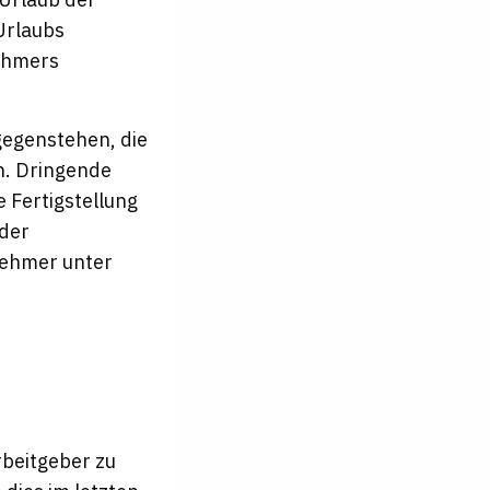
Urlaubs
nehmers
gegenstehen, die
n. Dringende
e Fertigstellung
oder
nehmer unter
beitgeber zu