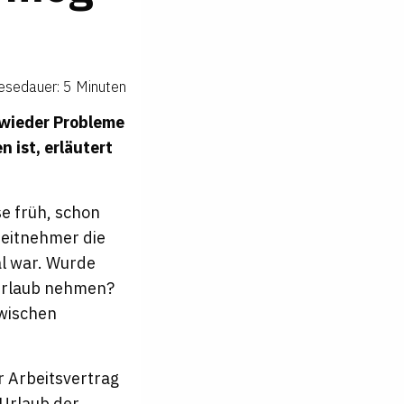
esedauer: 5 Minuten
 wieder Probleme
 ist, erläutert
se früh, schon
rbeitnehmer die
al war. Wurde
 Urlaub nehmen?
zwischen
r Arbeitsvertrag
 Urlaub der