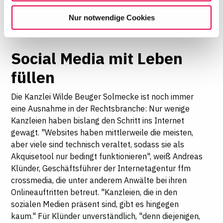
haben.
willigen Sie in die Verwendung der gewählten Cookies
Nur notwendige Cookies
ein. Diese Auswahl können Sie jederzeit ändern oder
Ihre Einwilligung widerrufen, indem Sie am Ende der
Seite auf "Cookie-Einstellungen" klicken. Weitere
Social Media mit Leben
Informationen finden Sie in unseren
Datenschutzhinweisen
füllen
Die Kanzlei Wilde Beuger Solmecke ist noch immer
eine Ausnahme in der Rechtsbranche: Nur wenige
Kanzleien haben bislang den Schritt ins Internet
gewagt. "Websites haben mittlerweile die meisten,
aber viele sind technisch veraltet, sodass sie als
Akquisetool nur bedingt funktionieren", weiß Andreas
Klünder, Geschäftsführer der Internetagentur ffm
crossmedia, die unter anderem Anwälte bei ihren
Onlineauftritten betreut. "Kanzleien, die in den
sozialen Medien präsent sind, gibt es hingegen
kaum." Für Klünder unverständlich, "denn diejenigen,