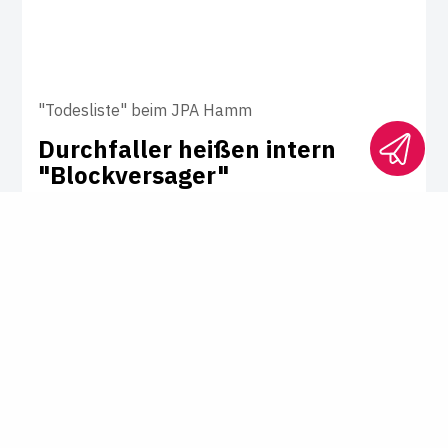
"Todesliste" beim JPA Hamm
Durch­faller heißen intern
"Block­ver­sager"
Das JPA Hamm hatte für kurze Zeit eine
Liste mit durchgefallenen
Staatsexamenskandidaten unter dem Titel
"Internet Blockversager April 2024"
veröffentlicht. Dies führt zu vielen
Diskussionen in sozialen Medien. Ist die
Empörung berechtigt?
von
Xenia Piperidou und Marcel Schneider