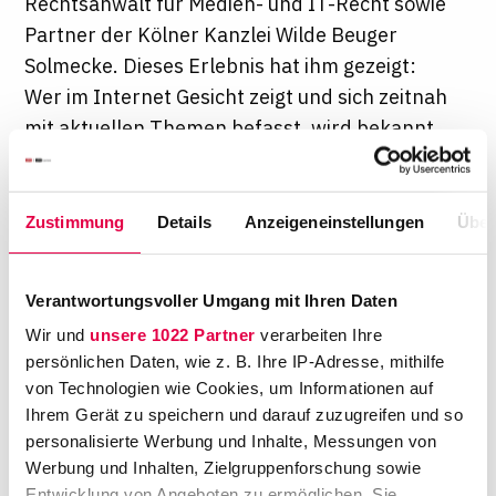
Rechtsanwalt für Medien- und IT-Recht sowie
Partner der Kölner Kanzlei Wilde Beuger
Solmecke. Dieses Erlebnis hat ihm gezeigt:
Wer im Internet Gesicht zeigt und sich zeitnah
mit aktuellen Themen befasst, wird bekannt.
Mittlerweile hat seine Kanzlei rund 5000
Follower auf Twitter, mehr als 20.000 Fans bei
Facebook, über 75.000 Abonnenten bei
Zustimmung
Details
Anzeigeneinstellungen
Über
YouTube und hat eigens für die Pflege des
Blogs und der Social-Media-Kanäle eine
Verantwortungsvoller Umgang mit Ihren Daten
Journalistin mit juristischem Hintergrund
Wir und
unsere 1022 Partner
verarbeiten Ihre
eingestellt. "Regelmäßige Blogbeiträge, zwei
persönlichen Daten, wie z. B. Ihre IP-Adresse, mithilfe
bis drei Facebook-Postings pro Tag, täglich ein
von Technologien wie Cookies, um Informationen auf
neues YouTube-Video in Zusammenarbeit mit
Ihrem Gerät zu speichern und darauf zuzugreifen und so
Studenten von einer Filmhochschule, dazu die
personalisierte Werbung und Inhalte, Messungen von
Messungen, wie erfolgreich all diese
Werbung und Inhalten, Zielgruppenforschung sowie
Entwicklung von Angeboten zu ermöglichen. Sie