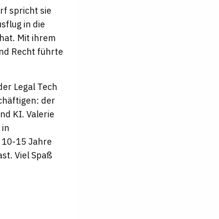
f spricht sie
flug in die
hat. Mit ihrem
und Recht führte
 der Legal Tech
chäftigen: der
nd KI. Valerie
 in
t 10-15 Jahre
ast. Viel Spaß