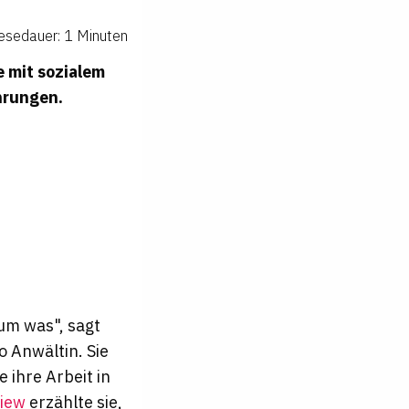
esedauer: 1 Minuten
e mit sozialem
hrungen.
um was", sagt
o Anwältin. Sie
 ihre Arbeit in
view
erzählte sie,