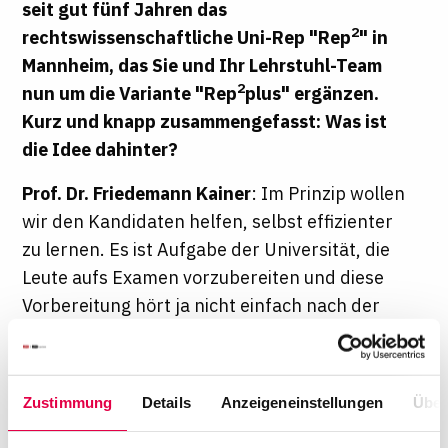
seit gut fünf Jahren das
2
rechtswissenschaftliche Uni-Rep "Rep
" in
Mannheim, das Sie und Ihr Lehrstuhl-Team
2
nun um die Variante "Rep
plus" ergänzen.
Kurz und knapp zusammengefasst: Was ist
die Idee dahinter?
Prof. Dr. Friedemann Kainer
: Im Prinzip wollen
wir den Kandidaten helfen, selbst effizienter
zu lernen. Es ist Aufgabe der Universität, die
Leute aufs Examen vorzubereiten und diese
Vorbereitung hört ja nicht einfach nach der
Vorlesung auf.
2
Zur Ergänzung der bisherigen Rep
-
Zustimmung
Details
Anzeigeneinstellungen
Über
Veranstaltungen setzen wir mit diesem
Extraprogramm deshalb auf Lerngruppen. In