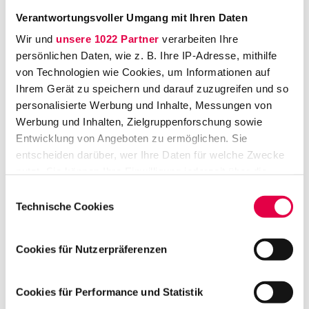
diesen eignen sich die Studierenden anhand
Verantwortungsvoller Umgang mit Ihren Daten
eines von uns entwickelten 40-wöchigen
Wir und
unsere 1022 Partner
verarbeiten Ihre
Lernprogramms gemeinsam und
persönlichen Daten, wie z. B. Ihre IP-Adresse, mithilfe
häppchenweise das Wissen im Zivilrecht an.
von Technologien wie Cookies, um Informationen auf
Hierfür arbeitet die Lerngruppe jede Woche
Ihrem Gerät zu speichern und darauf zuzugreifen und so
mindestens zwei Examensfälle durch und
personalisierte Werbung und Inhalte, Messungen von
Werbung und Inhalten, Zielgruppenforschung sowie
vertieft das Wissen anhand von Literatur, die
Entwicklung von Angeboten zu ermöglichen. Sie
wir zur Verfügung stellen.
entscheiden darüber, wer Ihre Daten für welche Zwecke
nutzt. Sie können Ihre Einwilligung jederzeit über die
In der Gemeinschaft lernen hat einen echten
Cookie-Erklärung oder durch Klicken auf das Privacy
Mehrwert, wenn man juristische Themen
Einwilligungsauswahl
Trigger Symbol ändern oder widerrufen
Technische Cookies
durchdringen will. On top gibt es eine gehörige
Portion Hilfe und Motivation dazu, die sich die
Wenn Sie es erlauben, würden wir auch gerne:
Cookies für Nutzerpräferenzen
Gruppenmitglieder gegenseitig spenden.
Informationen über Ihre geografische Lage
"Einzelkämpfer", so wie wir sie nennen,
erfassen, welche bis auf einige Meter genau sein
können auch mitmachen. Aber den vollen
können
Cookies für Performance und Statistik
Ihr Gerät durch aktives Scannen nach