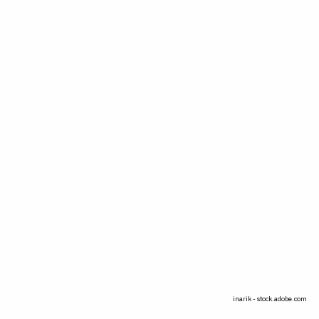
inarik - stock.adobe.com