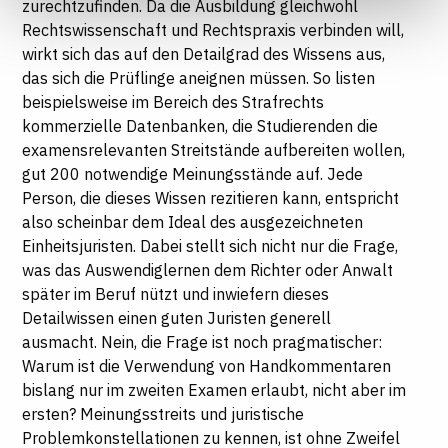
zurechtzufinden. Da die Ausbildung gleichwohl
Informationen finden Sie in unseren
Rechtswissenschaft und Rechtspraxis verbinden will,
Datenschutzhinweisen
wirkt sich das auf den Detailgrad des Wissens aus,
das sich die Prüflinge aneignen müssen. So listen
beispielsweise im Bereich des Strafrechts
kommerzielle Datenbanken, die Studierenden die
examensrelevanten Streitstände aufbereiten wollen,
gut 200 notwendige Meinungsstände auf. Jede
Person, die dieses Wissen rezitieren kann, entspricht
also scheinbar dem Ideal des ausgezeichneten
Einheitsjuristen. Dabei stellt sich nicht nur die Frage,
was das Auswendiglernen dem Richter oder Anwalt
später im Beruf nützt und inwiefern dieses
Detailwissen einen guten Juristen generell
ausmacht. Nein, die Frage ist noch pragmatischer:
Warum ist die Verwendung von Handkommentaren
bislang nur im zweiten Examen erlaubt, nicht aber im
ersten? Meinungsstreits und juristische
Problemkonstellationen zu kennen, ist ohne Zweifel