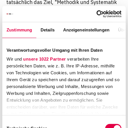
tatsächlich das Ziel, "Methodik und Systematik
der juristischen Denkweise" zu vermitteln, so
wie es im Bericht des
Koordinierungsausschusses zur
Zustimmung
Details
Anzeigeneinstellungen
Über
Harmonisierung und Angleichung der
Juristenausbildung (KOA) definiert wird? Und
zweitens: Muss eine international anerkannte
Verantwortungsvoller Umgang mit Ihren Daten
Ausbildung zwingend mit den
Wir und
unsere 1022 Partner
verarbeiten Ihre
allgegenwärtigen Examensängsten
persönlichen Daten, wie z. B. Ihre IP-Adresse, mithilfe
von Technologien wie Cookies, um Informationen auf
verbunden sein, die Studierende dazu
Ihrem Gerät zu speichern und darauf zuzugreifen und so
veranlasst, sich ein Jahr von der Gesellschaft
personalisierte Werbung und Inhalte, Messungen von
abzukapseln, und sie in die Arme von
Werbung und Inhalten, Zielgruppenforschung sowie
kommerziellen Repetitoren treibt? Beiden
Entwicklung von Angeboten zu ermöglichen. Sie
Aspekten könnte man gerecht(er) werden,
entscheiden darüber, wer Ihre Daten für welche Zwecke
würde man sich Konzepten bedienen, die
nutzt. Sie können Ihre Einwilligung jederzeit über die
Cookie-Erklärung oder durch Klicken auf das Privacy
bereits - wenn auch nicht im ersten
Einwilligungsauswahl
Trigger Symbol ändern oder widerrufen