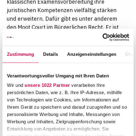
klassischen Examensvorbereitung ihre
juristischen Kompetenzen vielfältig stärken
und erweitern. Dafür gibt es unter anderem
den Moot Court im Bürgerlichen Recht. Er ist
aufgrund seiner Ausgestaltung gut in den
laufenden Lernbetrieb integrierbar. Bereits
Zweitsemester können sich in ihm beweisen",
Zustimmung
Details
Anzeigeneinstellungen
Über
ist Peter-Paul Urlaub, der den Moot Court als
studentische Hilfskraft an der Universität zu
Verantwortungsvoller Umgang mit Ihren Daten
Köln betreut, überzeugt. Selbstbewusst trägt
Wir und
unsere 1022 Partner
verarbeiten Ihre
Gesa Wiedemann ihre Argumente vor. Die
persönlichen Daten, wie z. B. Ihre IP-Adresse, mithilfe
rechtlichen Fakten hat sie gemeinsam mit
von Technologien wie Cookies, um Informationen auf
ihrer Kommilitonin Claire Schulte aufbereitet.
Ihrem Gerät zu speichern und darauf zuzugreifen und so
Überzeugen möchte sie damit den
personalisierte Werbung und Inhalte, Messungen von
Richtersenat, bestehend aus dem Präsidenten
Werbung und Inhalten, Zielgruppenforschung sowie
des OLG Köln, Johannes Riedel, und den
Entwicklung von Angeboten zu ermöglichen. Sie