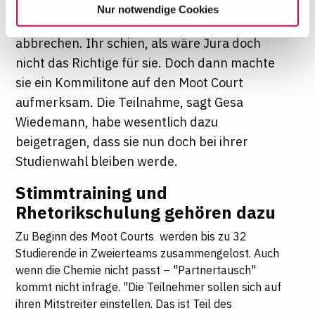
Drittsemester sogar den Sieg. Dabei wollte
Nur notwendige Cookies
ein. Diese Auswahl können Sie jederzeit ändern oder
Wiedemann ihr Studium schon fast
Ihre Einwilligung widerrufen, indem Sie am Ende der
abbrechen. Ihr schien, als wäre Jura doch
Seite auf "Cookie-Einstellungen" klicken. Weitere
nicht das Richtige für sie. Doch dann machte
Informationen finden Sie in unseren
Datenschutzhinweisen
sie ein Kommilitone auf den Moot Court
aufmerksam. Die Teilnahme, sagt Gesa
Wiedemann, habe wesentlich dazu
beigetragen, dass sie nun doch bei ihrer
Studienwahl bleiben werde.
Stimmtraining und
Rhetorikschulung gehören dazu
Zu Beginn des Moot Courts werden bis zu 32
Studierende in Zweierteams zusammengelost. Auch
wenn die Chemie nicht passt – "Partnertausch"
kommt nicht infrage. "Die Teilnehmer sollen sich auf
ihren Mitstreiter einstellen. Das ist Teil des