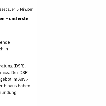
esedauer: 5 Minuten
en – und erste
rende
ch in
ratung (DSR),
linics. Der DSR
ngebot im Asyl-
er hinaus haben
gründung