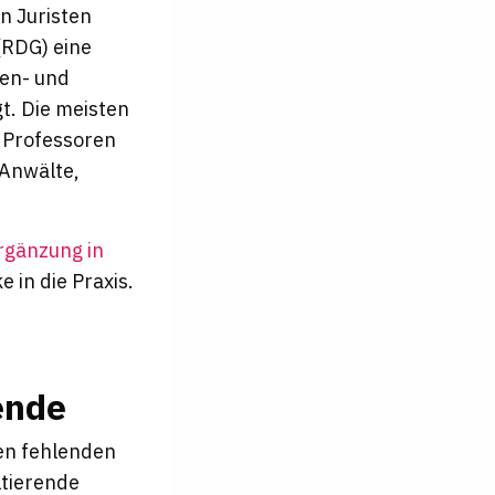
n Juristen
 (RDG) eine
ien- und
gt. Die meisten
. Professoren
 Anwälte,
Ergänzung in
e in die Praxis.
ende
ben fehlenden
ltierende