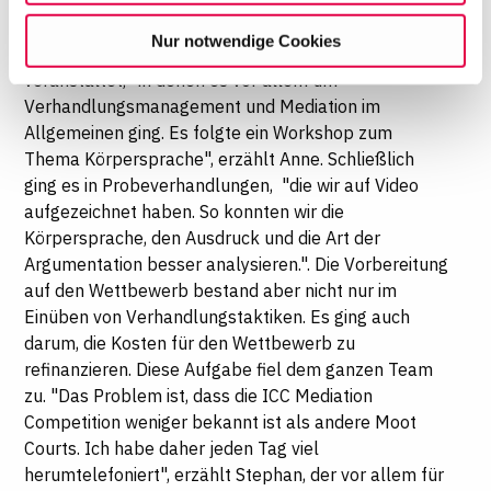
Wettbewerb bereits aus eigener Erfahrung und
willigen Sie in die Verwendung der gewählten Cookies
geben ihre Erkenntnisse an das Team weiter. Zu
Nur notwendige Cookies
ein. Diese Auswahl können Sie jederzeit ändern oder
Beginn ihrer Vorbereitung haben sie Workshops
Ihre Einwilligung widerrufen, indem Sie am Ende der
veranstaltet, "in denen es vor allem um
Seite auf "Cookie-Einstellungen" klicken. Weitere
Verhandlungsmanagement und Mediation im
Informationen finden Sie in unseren
Allgemeinen ging. Es folgte ein Workshop zum
Datenschutzhinweisen
Thema Körpersprache", erzählt Anne. Schließlich
ging es in Probeverhandlungen, "die wir auf Video
aufgezeichnet haben. So konnten wir die
Körpersprache, den Ausdruck und die Art der
Argumentation besser analysieren.". Die Vorbereitung
auf den Wettbewerb bestand aber nicht nur im
Einüben von Verhandlungstaktiken. Es ging auch
darum, die Kosten für den Wettbewerb zu
refinanzieren. Diese Aufgabe fiel dem ganzen Team
zu. "Das Problem ist, dass die ICC Mediation
Competition weniger bekannt ist als andere Moot
Courts. Ich habe daher jeden Tag viel
herumtelefoniert", erzählt Stephan, der vor allem für