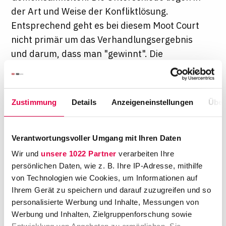
der Art und Weise der Konfliktlösung.
Entsprechend geht es bei diesem Moot Court
nicht primär um das Verhandlungsergebnis
und darum, dass man "gewinnt". Die
Teilnehmer sollen vor allem beweisen, dass
sie verstanden haben, wie der Prozess der
Mediation funktioniert. Am Wettbewerb der
Zustimmung
Details
Anzeigeneinstellungen
Über
Internationalen Handelskammer (ICC) in Paris
nehmen 66 Universitätsteams aus aller Welt
teil. Sie treten in vier Vorrunden
Verantwortungsvoller Umgang mit Ihren Daten
gegeneinander an und widmen sich dabei
Wir und
unsere 1022 Partner
verarbeiten Ihre
jeweils vier Fallszenarien. Je zwei Studenten
persönlichen Daten, wie z. B. Ihre IP-Adresse, mithilfe
von Technologien wie Cookies, um Informationen auf
eines Teams agieren als Mandant und dessen
Ihrem Gerät zu speichern und darauf zuzugreifen und so
Rechtsbeistand. Sie verhandeln vor einem
personalisierte Werbung und Inhalte, Messungen von
praxiserfahrenen Mediator – 85 Minuten lang
Werbung und Inhalten, Zielgruppenforschung sowie
und ausschließlich in englischer Sprache. Zwei