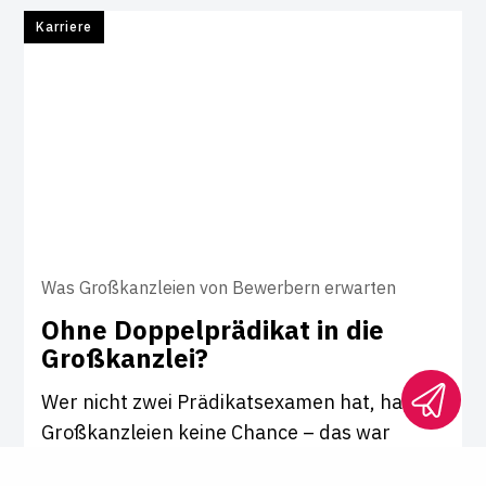
Karriere
Was Großkanzleien von Bewerbern erwarten
Ohne Dop­pel­prä­d­ikat in die
Groß­kanzlei?
Wer nicht zwei Prädikatsexamen hat, hat in
Großkanzleien keine Chance – das war
zumindest lange so. Jetzt aber suchen