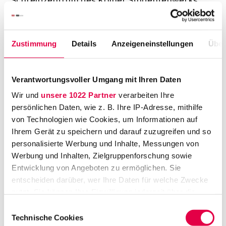
Schreibzentrum des Kölner Studentenwerks
und Autorin des Buches Leichter Lernen, hat
im Rahmen ihrer Tätigkeit die Erfahrung
gemacht, dass viele Studenten nicht wissen,
Zustimmung
Details
Anzeigeneinstellungen
Über
wie sie sich strategisch Wissen aneignen
können. In Kursen und Beratungsgesprächen
Verantwortungsvoller Umgang mit Ihren Daten
gibt sie Hinweise und Tipps, mit denen sich die
Wir und
unsere 1022 Partner
verarbeiten Ihre
Studenten erfolgreicher durch die Prüfungen
persönlichen Daten, wie z. B. Ihre IP-Adresse, mithilfe
schlagen sollen.
von Technologien wie Cookies, um Informationen auf
Ihrem Gerät zu speichern und darauf zuzugreifen und so
Wissen: Eins, zwei, drei –
personalisierte Werbung und Inhalte, Messungen von
gespeichert!
Werbung und Inhalten, Zielgruppenforschung sowie
Den Lernprozess teilt Esselborn in drei Schritte auf:
Entwicklung von Angeboten zu ermöglichen. Sie
1. Schritt: Aufnahme
Das Wissen muss
entscheiden darüber, wer Ihre Daten für welche Zwecke
aufgenommen werden. Dabei ist entscheidend, was
nutzt. Sie können Ihre Einwilligung jederzeit über die
man am Ende wissen will und um welche Form des
Cookie-Erklärung oder durch Klicken auf das Privacy
Einwilligungsauswahl
Wissens es sich handelt. Geht es um Fakten? Sind
Trigger Symbol ändern oder widerrufen
Technische Cookies