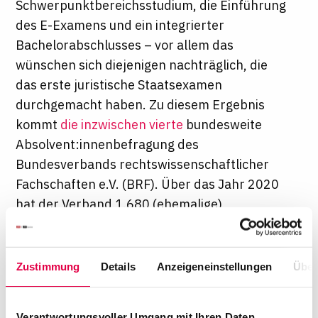
Schwerpunktbereichsstudium, die Einführung
des E-Examens und ein integrierter
Bachelorabschlusses – vor allem das
wünschen sich diejenigen nachträglich, die
das erste juristische Staatsexamen
durchgemacht haben. Zu diesem Ergebnis
kommt
die inzwischen vierte
bundesweite
Absolvent:innenbefragung des
Bundesverbands rechtswissenschaftlicher
Fachschaften e.V. (BRF). Über das Jahr 2020
hat der Verband 1.680 (ehemalige)
Jurastudierende, die zu diesem Zeitpunkt
wenigstens den staatlichen Teil des ersten
Examens absolviert hatten, zu ihren
Zustimmung
Details
Anzeigeneinstellungen
Über
Eindrücken vom Jurastudium befragt. Ziel der
Befragung ist es laut BRF-Abschlussbericht,
Verantwortungsvoller Umgang mit Ihren Daten