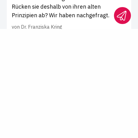
Rücken sie deshalb von ihren alten
Prinzipien ab? Wir haben nachgefragt.
von
Dr. Franziska Kring
Staatsexamen
BVerwG zur Identitätstäuschung im Staatsexamen
Der unsicht­bare Dritte