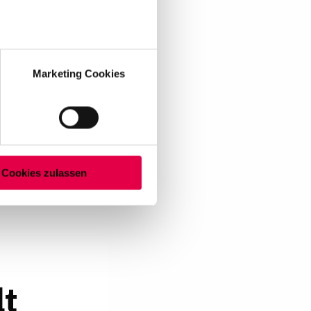
au sein können
zieren
Marketing Cookies
hre Präferenzen im
Abschnitt
ssern und wirtschaftlich zu
ies ein. Diese Auswahl
uf "Cookie-Einstellungen"
Cookies zulassen
lt