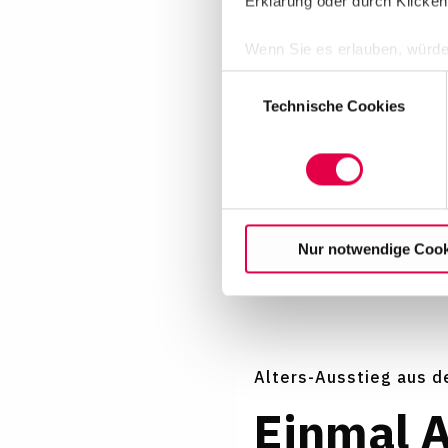
Erklärung oder durch Klicken
Wenn Sie es erlauben, würde
Informationen über Ih
Einwilligungsauswahl
Ihr Gerät durch aktiv
Technische Cookies
Erfahren Sie mehr darüber, w
Einzelheiten
fest.
Auf dieser Website setzen wi
betreiben. Mit Bestätigung I
können Sie jederzeit ändern 
Nur notwendige Cook
klicken. Weitere Information
Alters-Ausstieg aus d
Einmal 