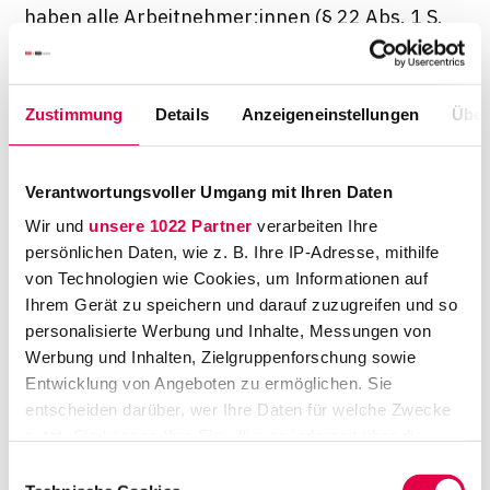
haben alle Arbeitnehmer:innen (§ 22 Abs. 1 S.
1 MiLoG) Praktikant:innen im Sinne des § 26
Berufsbildungsgesetz sind über § 22 Abs. 1 S.
2 MiLoG in den Kreis der Berechtigten
Zustimmung
Details
Anzeigeneinstellungen
Über
einbezogen, auch wenn sie keinen
Arbeitsvertrag abgeschlossen haben.
Verantwortungsvoller Umgang mit Ihren Daten
So als wäre dem Gesetzgeber sein eigener
Wir und
unsere 1022 Partner
verarbeiten Ihre
Verweis auf § 26 Berufsbildungsgesetz (BBiG)
persönlichen Daten, wie z. B. Ihre IP-Adresse, mithilfe
noch nicht deutlich genug, definiert er im
von Technologien wie Cookies, um Informationen auf
Ihrem Gerät zu speichern und darauf zuzugreifen und so
folgenden Satz 3 des § 22 MiLoG einen
personalisierte Werbung und Inhalte, Messungen von
Praktikanten als Person, die "sich nach der
Werbung und Inhalten, Zielgruppenforschung sowie
tatsächlichen Ausgestaltung und
Entwicklung von Angeboten zu ermöglichen. Sie
Durchführung praktischer Kenntnisse und
entscheiden darüber, wer Ihre Daten für welche Zwecke
Erfahrungen einer bestimmten betrieblichen
nutzt. Sie können Ihre Einwilligung jederzeit über die
Tätigkeit zur Vorbereitung auf eine berufliche
Cookie-Erklärung oder durch Klicken auf das Privacy
Einwilligungsauswahl
Trigger Symbol ändern oder widerrufen