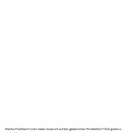
Welche Praktikant:innen haben Anspruch auf den gesetzlichen Mindestlohn?
Bild goodluz -