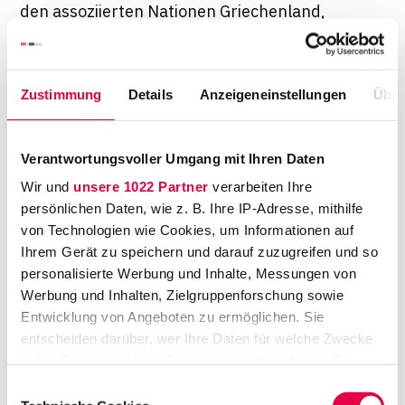
den assoziierten Nationen Griechenland,
Italien, Türkei, Rumänien und Österreich
besetzt. Unsere Abteilung ist verantwortlich
für die Verwaltung, das Vertragswesen und
Zustimmung
Details
Anzeigeneinstellungen
Über
das Budget des Hauptquartiers.
Verantwortungsvoller Umgang mit Ihren Daten
Christian Frick…
… ist Beamter bei der
Bundeswehr
Wir und
unsere 1022 Partner
verarbeiten Ihre
persönlichen Daten, wie z. B. Ihre IP-Adresse, mithilfe
… arbeitet derzeit in
Straßburg
von Technologien wie Cookies, um Informationen auf
… war in den Semesterferien auf
Truppenübungsplätzen
Ihrem Gerät zu speichern und darauf zuzugreifen und so
personalisierte Werbung und Inhalte, Messungen von
… war auf
Einsätzen
im Kosovo, in Afghanistan und Mali
Werbung und Inhalten, Zielgruppenforschung sowie
…
promoviert
zu Inlandseinsätzen der Bundeswehr in
Entwicklung von Angeboten zu ermöglichen. Sie
Deutschland und Frankreich
entscheiden darüber, wer Ihre Daten für welche Zwecke
nutzt. Sie können Ihre Einwilligung jederzeit über die
Welche konkreten Aufgaben haben Sie?
Cookie-Erklärung oder durch Klicken auf das Privacy
Einwilligungsauswahl
Trigger Symbol ändern oder widerrufen