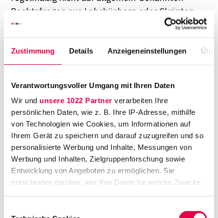
Rechtsfragen aus Lehrbüchern oder Skripten.
Im Assessorexamen sollen Kandidaten
detailreiche Aktenauszüge im Umfang von bis
Zustimmung
Details
Anzeigeneinstellungen
Über
zu 25 Seiten argumentativ auswerten, sich für
ein Ergebnis entscheiden und mithilfe der
Kommentare eine überzeugende juristische
Verantwortungsvoller Umgang mit Ihren Daten
Begründung für die konkrete Konstellation
Wir und
unsere 1022 Partner
verarbeiten Ihre
verfassen. Orientierungspunkte für juristische
persönlichen Daten, wie z. B. Ihre IP-Adresse, mithilfe
Schreib- und Argumentationstechniken im
von Technologien wie Cookies, um Informationen auf
Urteilsstil finden sich in Entscheidungen der
Ihrem Gerät zu speichern und darauf zuzugreifen und so
Spitzenjuristen am Bundesgerichtshof (BGH).
personalisierte Werbung und Inhalte, Messungen von
Werbung und Inhalten, Zielgruppenforschung sowie
Diese werden oft gelesen, regelmäßig zitiert
Entwicklung von Angeboten zu ermöglichen. Sie
und prägen damit die Rechtsprechungs- und
entscheiden darüber, wer Ihre Daten für welche Zwecke
Prüfungspraxis. Allerdings unterscheiden sich
nutzt. Sie können Ihre Einwilligung jederzeit über die
höchstrichterliche Entscheidung unter
Cookie-Erklärung oder durch Klicken auf das Privacy
Einwilligungsauswahl
bestimmten Gesichtspunkten von
Trigger Symbol ändern oder widerrufen