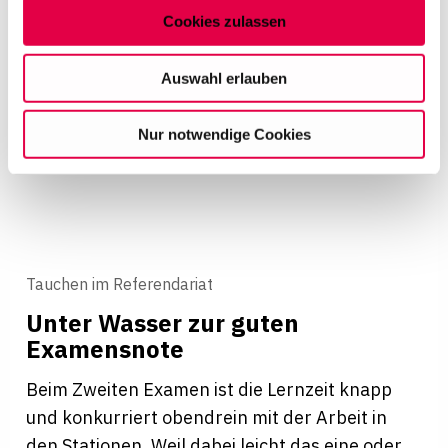
Cookies zulassen
Studium & Referendariat
Auf dieser Website setzen wir Cookies ein, um unsere
Angebote zu personalisieren, zu verbessern und
Auswahl erlauben
wirtschaftlich zu betreiben. Mit Bestätigung Ihrer Auswahl
willigen Sie in die Verwendung der gewählten Cookies
Nur notwendige Cookies
ein. Diese Auswahl können Sie jederzeit ändern oder
Ihre Einwilligung widerrufen, indem Sie am Ende der
Seite auf "Cookie-Einstellungen" klicken. Weitere
Informationen finden Sie in unseren
Datenschutzhinweisen
Tauchen im Referendariat
Unter Wasser zur guten
Examensnote
Beim Zweiten Examen ist die Lernzeit knapp
und konkurriert obendrein mit der Arbeit in
den Stationen. Weil dabei leicht das eine oder