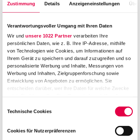
unter jungen Juristen stammen zur guten
Zustimmung
Details
Anzeigeneinstellungen
Über
Hälfte von Studenten, zu rund einem Viertel
von Referendaren, und im Übrigen von
Verantwortungsvoller Umgang mit Ihren Daten
Doktoranden, Wirtschaftsjuristen und
Wir und
unsere 1022 Partner
verarbeiten Ihre
Volljuristen am Anfang ihrer beruflichen
persönlichen Daten, wie z. B. Ihre IP-Adresse, mithilfe
Laufbahn. Unter den 2.147 Teilnehmern mit
von Technologien wie Cookies, um Informationen auf
bereits abgeschlossener Erster juristischer
Ihrem Gerät zu speichern und darauf zuzugreifen und so
Prüfung befinden sich knapp 1.000, die ein
personalisierte Werbung und Inhalte, Messungen von
Werbung und Inhalten, Zielgruppenforschung sowie
vollbefriedigend oder besser erzielen
Entwicklung von Angeboten zu ermöglichen. Sie
konnten.
entscheiden darüber, wer Ihre Daten für welche Zwecke
nutzt. Sie können Ihre Einwilligung jederzeit über die
In 35 Fragen geben die Teilnehmer u.a.
Cookie-Erklärung oder durch Klicken auf das Privacy
Auskunft über ihre Erwartungen an das
Einwilligungsauswahl
Trigger Symbol ändern oder widerrufen
Technische Cookies
bevorstehende Berufsleben. Dabei bestätigt
sich die klassische Präferenzlage der
Wenn Sie es erlauben, würden wir auch gerne:
Cookies für Nutzerpräferenzen
Generation Y sogar noch deutlicher als im
Informationen über Ihre geografische Lage