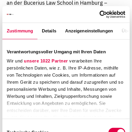
an der Bucerius Law School in Hamburg –
Ausbildungsinhalte zum Thema Legal Tech an.
Der Rechtsmarkt ist im Umbruch. Und wenn
auch vermutlich noch nicht in ein oder zwei, so
Zustimmung
Details
Anzeigeneinstellungen
Über
doch jedenfalls in zehn Jahren wird er ein
anderer sein. Keiner seiner Akteure wird das
Verantwortungsvoller Umgang mit Ihren Daten
auf Dauer ignorieren können. Dieser Überblick
ohne Anspruch auf Vollständigkeit soll zeigen,
Wir und
unsere 1022 Partner
verarbeiten Ihre
persönlichen Daten, wie z. B. Ihre IP-Adresse, mithilfe
dass die Neuerungen im Arbeitsalltag des
von Technologien wie Cookies, um Informationen auf
Einzelnen vor allem davon abhängen werden,
Ihrem Gerät zu speichern und darauf zuzugreifen und so
in welchen juristischen Tätigkeitsfeldern man
personalisierte Werbung und Inhalte, Messungen von
aktiv ist und welche Zielgruppen man mit
Werbung und Inhalten, Zielgruppenforschung sowie
welchem Beratungsangebot bedient.
Entwicklung von Angeboten zu ermöglichen. Sie
entscheiden darüber, wer Ihre Daten für welche Zwecke
nutzt. Sie können Ihre Einwilligung jederzeit über die
Cookie-Erklärung oder durch Klicken auf das Privacy
Einwilligungsauswahl
Trigger Symbol ändern oder widerrufen