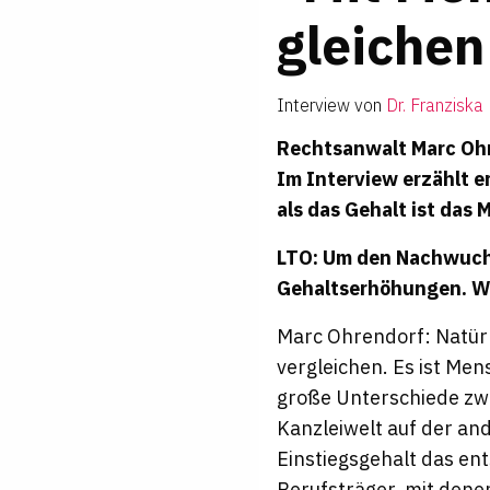
glei­che
Interview von
Dr. Franziska 
Rechtsanwalt Marc Ohr
Im Interview erzählt e
als das Gehalt ist das
LTO: Um den Nachwuchs
Gehaltserhöhungen. Wa
Marc Ohrendorf: Natürli
vergleichen. Es ist Men
große Unterschiede zwi
Kanzleiwelt auf der and
Einstiegsgehalt das en
Berufsträger, mit dene