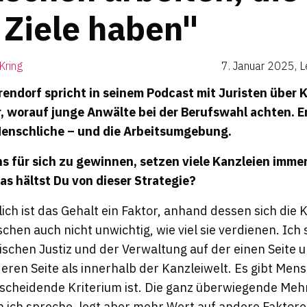
n Ziele haben"
Kring
7. Januar 2025
,
L
endorf spricht in seinem Podcast mit Juristen über 
r, worauf junge Anwälte bei der Berufswahl achten. 
 Menschliche – und die Arbeitsumgebung.
 für sich zu gewinnen, setzen viele Kanzleien imme
s hältst Du von dieser Strategie?
ch ist das Gehalt ein Faktor, anhand dessen sich die 
schen auch nicht unwichtig, wie viel sie verdienen. Ich
schen Justiz und der Verwaltung auf der einen Seite 
eren Seite als innerhalb der Kanzleiwelt. Es gibt Mens
tscheidende Kriterium ist. Die ganz überwiegende Meh
n ich spreche, legt aber mehr Wert auf andere Faktore