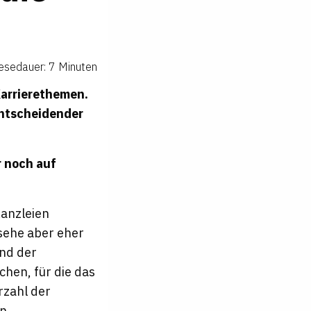
esedauer: 7 Minuten
Karrierethemen.
Entscheidender
r noch auf
Kanzleien
 sehe aber eher
und der
chen, für die das
rzahl der
n.