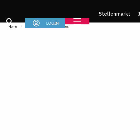
Stellenmarkt
LOGIN
Home
Im Job
News & Stories