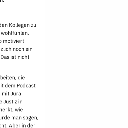
den Kollegen zu
h wohlfühlen.
 motiviert
zlich noch ein
Das ist nicht
beiten, die
mit dem Podcast
 mit Jura
 Justiz in
merkt, wie
würde man sagen,
cht. Aber in der