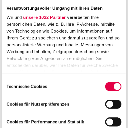
Verantwortungsvoller Umgang mit Ihren Daten
Wir und
unsere 1022 Partner
verarbeiten Ihre
persönlichen Daten, wie z. B. Ihre IP-Adresse, mithilfe
von Technologien wie Cookies, um Informationen auf
Ihrem Gerät zu speichern und darauf zuzugreifen und so
personalisierte Werbung und Inhalte, Messungen von
Erbenermittler
Werbung und Inhalten, Zielgruppenforschung sowie
Entwicklung von Angeboten zu ermöglichen. Sie
"Man beschenkt Leute, die von
entscheiden darüber, wer Ihre Daten für welche Zwecke
ihrem Glück nichts wissen"
nutzt. Sie können Ihre Einwilligung jederzeit über die
Cookie-Erklärung oder durch Klicken auf das Privacy
Die gesetzliche Erbfolge macht es möglich,
Einwilligungsauswahl
Trigger Symbol ändern oder widerrufen
Technische Cookies
dass sich nach dem Tod eines Menschen auch
sehr entfernte Verwandte über einen
Wenn Sie es erlauben, würden wir auch gerne:
Cookies für Nutzerpräferenzen
plötzlichen Geldsegen freuen können – wenn
Informationen über Ihre geografische Lage
Sie denn von ihrem Glück wissen. Einige
erfassen, welche bis auf einige Meter genau sein
Juristen haben die Erbenermittlung für sich
können
Cookies für Performance und Statistik
Ihr Gerät durch aktives Scannen nach