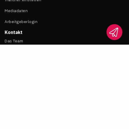
Mediadaten
Arbeitgeberlogin
Kontakt
Das Team
Kontakt
LTO bei Google bevorzugen
Jobs bei LTO
Rechtliches
Impressum
Datenschutz
Cookie Einstellungen
Nutzungsbedingungen LTO