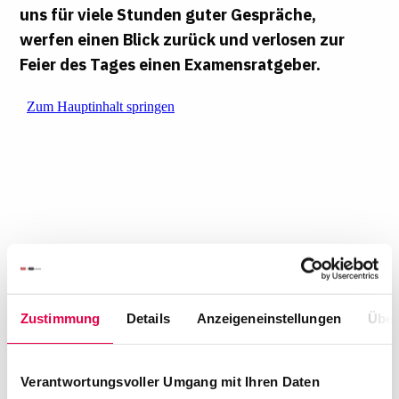
uns für viele Stunden guter Gespräche,
werfen einen Blick zurück und verlosen zur
Feier des Tages einen Examensratgeber.
In dieser Folge zum dreijährigen Jubiläum von
IMR
bedanken wir uns ganz herzlich für Eure
Zustimmung
Details
Anzeigeneinstellungen
Über
Unterstützung: Ihr erhaltet einen Einblick in
die Entstehungsgeschichte des Podcasts und
Verantwortungsvoller Umgang mit Ihren Daten
begleitet uns vom Beginn an der Universität zu