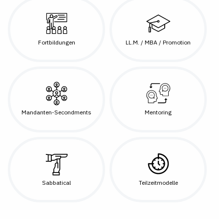
Fortbildungen
LL.M. / MBA / Promotion
Mandanten-Secondments
Mentoring
Sabbatical
Teilzeitmodelle