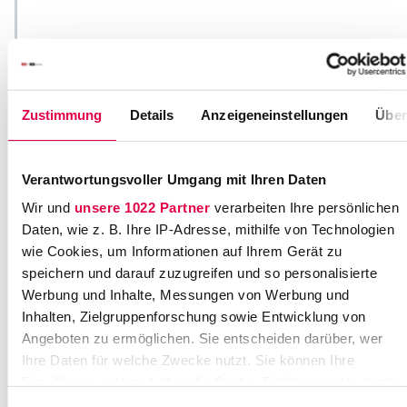
K
r
i
s
Zustimmung
Details
Anzeigeneinstellungen
Über
t
i
n
Verantwortungsvoller Umgang mit Ihren Daten
a
B
Wir und
unsere 1022 Partner
verarbeiten Ihre persönlichen
o
Daten, wie z. B. Ihre IP-Adresse, mithilfe von Technologien
c
wie Cookies, um Informationen auf Ihrem Gerät zu
k
speichern und darauf zuzugreifen und so personalisierte
h
Werbung und Inhalte, Messungen von Werbung und
o
Inhalten, Zielgruppenforschung sowie Entwicklung von
l
Angeboten zu ermöglichen. Sie entscheiden darüber, wer
t
Ihre Daten für welche Zwecke nutzt. Sie können Ihre
HR
Consultant
Einwilligung jederzeit über die Cookie-Erklärung oder durch
Klicken auf das Privacy Trigger Symbol ändern oder