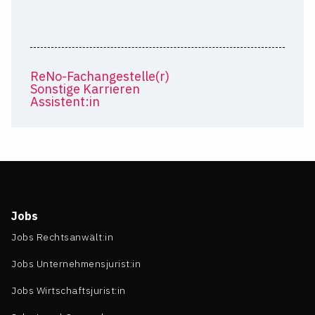
ReNo-Fachangestelle(r)
Sonstige Karrieren
Assistent:in
Jobs
Jobs Rechtsanwält:in
Jobs Unternehmensjurist:in
Jobs Wirtschaftsjurist:in