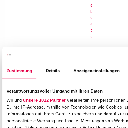
e
b
s
ei
t
e
Zustimmung
Details
Anzeigeneinstellungen
Verantwortungsvoller Umgang mit Ihren Daten
Wir und
unsere 1022 Partner
verarbeiten Ihre persönlichen 
B. Ihre IP-Adresse, mithilfe von Technologien wie Cookies, 
Informationen auf Ihrem Gerät zu speichern und darauf zuzu
personalisierte Werbung und Inhalte, Messungen von Werbu
Inhalten, Zielgruppenforschung sowie Entwicklung von Ange