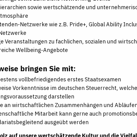
Hierarchien sowie wertschätzende und unternehmeris
atmosphäre
tenden-Netzwerke wie z.B. Pride+, Global Ability Incl
Netzwerke
ige Veranstaltungen zu fachlichen, sozialen und wirts
eiche Wellbeing-Angebote
weise bringen Sie mit:
estens vollbefriedigendes erstes Staatsexamen
eise Vorkenntnisse im deutschen Steuerrecht, welche
ungsvoraussetzung darstellen
se an wirtschaftlichen Zusammenhängen und Abläufe
enschaftliche Mitarbeit kann gerne auch promotionsb
dariatsbegleitend ausgeübt werden
tolz auf unsere wertschätzende Kultur und die Vielfal