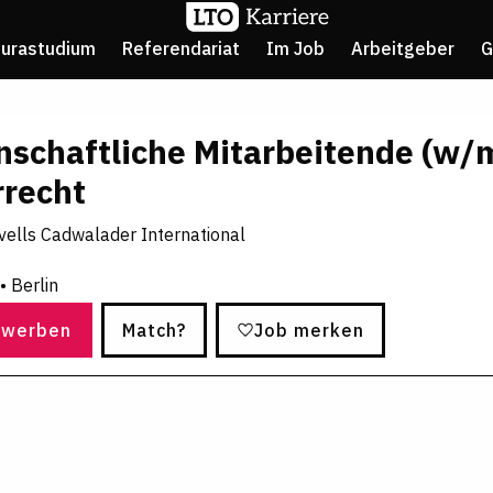
Jurastudium
Referendariat
Im Job
Arbeitgeber
G
nschaftliche Mitarbeitende (w/
rrecht
ells Cadwalader International
 Berlin
ewerben
Match?
Job merken