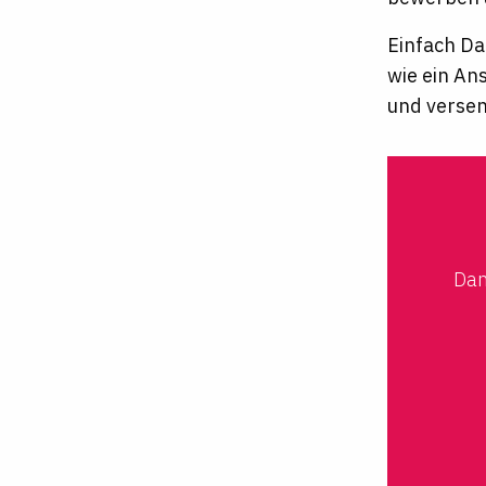
Einfach Da
wie ein An
und verse
Dan