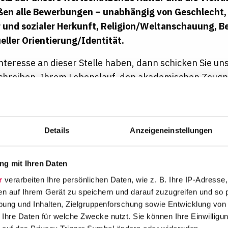
en alle Bewerbungen – unabhängig von Geschlecht, 
 und sozialer Herkunft, Religion/Weltanschauung, B
eller Orientierung/Identität.
nteresse an dieser Stelle haben, dann schicken Sie u
hreiben, Ihrem Lebenslauf, den akademischen Zeugn
nis und Arbeitszeugnissen falls vorhanden zu – wir fre
Fragen zu dieser Stellenausschreibung? Unsere Kolle
er.
Details
Anzeigeneinstellungen
ie sich gerne direkt über unser
Online-Portal
.
g mit Ihren Daten
s
r
verarbeiten Ihre persönlichen Daten, wie z. B. Ihre IP-Adresse,
en auf Ihrem Gerät zu speichern und darauf zuzugreifen und so 
ung und Inhalten, Zielgruppenforschung sowie Entwicklung von
 Ihre Daten für welche Zwecke nutzt. Sie können Ihre Einwilligun