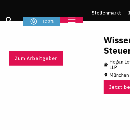
Stellenmarkt
LOGIN
Wisse
Steue
Zum Arbeitgeber
Hogan Lov
LLP
München •
Jetzt b