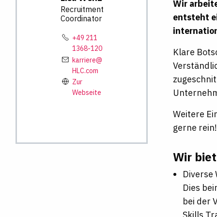
Wir arbeit
Recruitment
entsteht 
Coordinator
internatio
+49 211
1368-120
Klare Bots
karriere@
Verständli
HLC.com
zugeschnit
Zur
Unternehme
Webseite
Weitere Ei
gerne rein!
Wir bie
Diverse
Dies bei
bei der 
Skills T