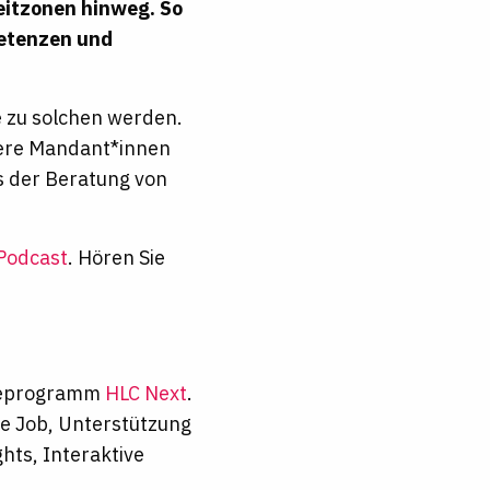
eitzonen hinweg. So
petenzen und
e zu solchen werden.
sere Mandant*innen
us der Beratung von
Podcast
. Hören Sie
neeprogramm
HLC Next
.
the Job, Unterstützung
hts, Interaktive