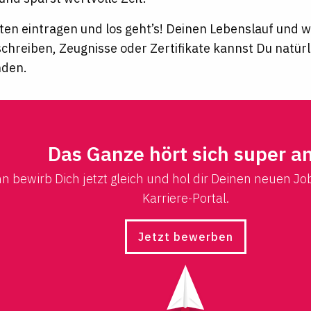
ten eintragen und los geht’s! Deinen Lebenslauf und
schreiben, Zeugnisse oder Zertifikate kannst Du natür
nden.
Das Ganze hört sich super a
n bewirb Dich jetzt gleich und hol dir Deinen neuen Jo
Karriere-Portal.
Jetzt bewerben