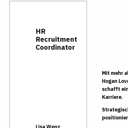
HR
Recruitment
Coordinator
Mit mehr a
Hogan Love
schafft ei
Karriere.
Strategisc
positionie
Lisa
Wenz