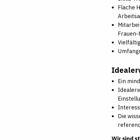
Flache 
Arbeits
Mitarbei
Frauen-
Vielfält
Umfangr
Idealer
Ein mind
Idealerw
Einstell
Interes
Die wiss
referen
Wir sind s