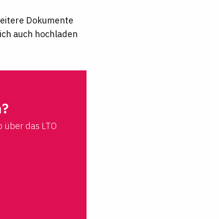
 weitere Dokumente
lich auch hochladen
n?
b über das LTO