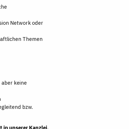
che
usion Network oder
chaftlichen Themen
 aber keine
n
egleitend bzw.
t in unserer Kanzlei.