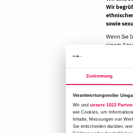
Wir begrüß
ethnischer
sowie sexu
Wenn Sie I
einem Ansc
Abiturzeug
Haben Sie 
gerne weit
Zustimmung
Bewerben S
Verantwortungsvoller Umgan
Benefit
Wir und
unsere 1022 Partne
wie Cookies, um Information
Inhalte, Messungen von Werb
Sie entscheiden darüber, wer