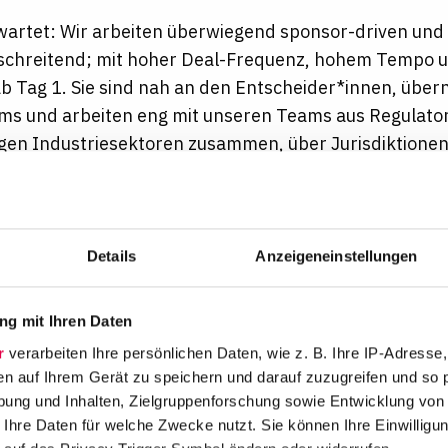
wartet: Wir arbeiten überwiegend sponsor-driven und
chreitend; mit hoher Deal-Frequenz, hohem Tempo u
b Tag 1. Sie sind nah an den Entscheider*innen, übe
s und arbeiten eng mit unseren Teams aus Regulator
igen Industriesektoren zusammen, über Jurisdiktione
nblicke in unseren Arbeitsalltag finden Sie in unserem
Details
Anzeigeneinstellungen
ten Ihnen:
elle Weiterbildung im Rahmen von
HLC Lead & Learn
, 
g mit Ihren Daten
tionaler Ausbildungsmodule
r
verarbeiten Ihre persönlichen Daten, wie z. B. Ihre IP-Adresse,
Hierarchien sowie wertschätzende und unternehmeris
en auf Ihrem Gerät zu speichern und darauf zuzugreifen und so 
atmosphäre
ung und Inhalten, Zielgruppenforschung sowie Entwicklung von
inbindung in die globalen Industriesektoren
 Ihre Daten für welche Zwecke nutzt. Sie können Ihre Einwilligun