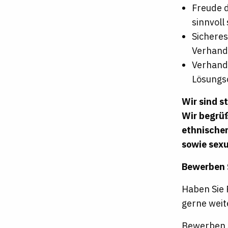
Freude d
sinnvoll
Sichere
Verhand
Verhand
Lösungso
Wir sind s
Wir begrüß
ethnischer
sowie sexu
Bewerben S
Haben Sie 
gerne weit
Bewerben S