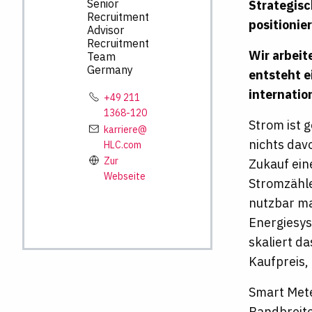
Senior
Strategisc
Recruitment
positionie
Advisor
Recruitment
Wir arbeit
Team
Germany
entsteht 
internatio
+49 211
1368-120
Strom ist 
karriere@
nichts dav
HLC.com
Zur
Zukauf ein
Webseite
Stromzähle
nutzbar ma
Energiesys
skaliert d
Kaufpreis,
Smart Mete
Bandbreite