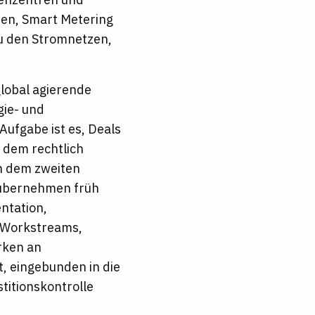
men, Smart Metering
zu den Stromnetzen,
global agierende
ie- und
ufgabe ist es, Deals
s dem rechtlich
h dem zweiten
e übernehmen früh
ntation,
e-Workstreams,
irken an
, eingebunden in die
titionskontrolle