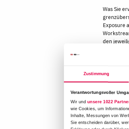
Was Sie er
grenzübers
Exposure a
Workstream
den jeweil
Weitere Ei
gern rein!
Zustimmung
Wir bie
Individu
Verantwortungsvoller Umgan
interna
Wir und
unsere 1022 Partne
Flache 
wie Cookies, um Information
Arbeits
Inhalte, Messungen von Werb
Aktive E
Sie entscheiden darüber, wer