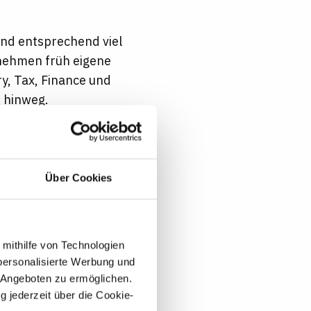
nd entsprechend viel
rnehmen früh eigene
y, Tax, Finance und
n hinweg.
Podcast
. Hören Sie
Über Cookies
einschließlich
 mithilfe von Technologien
che
personalisierte Werbung und
 Angeboten zu ermöglichen.
g jederzeit über die Cookie-