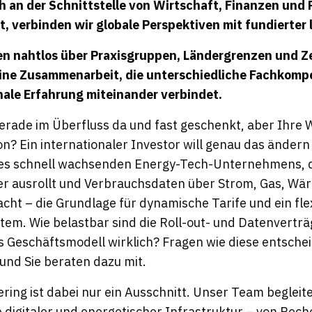
h an der Schnittstelle von Wirtschaft, Finanzen und
rt, verbinden wir globale Perspektiven mit fundierter 
en nahtlos über Praxisgruppen, Ländergrenzen und Z
eine Zusammenarbeit, die unterschiedliche Fachkom
nale Erfahrung miteinander verbindet.
gerade im Überfluss da und fast geschenkt, aber Ih
on? Ein internationaler Investor will genau das ändern
es schnell wachsenden Energy-Tech-Unternehmens, da
r ausrollt und Verbrauchsdaten über Strom, Gas, W
cht – die Grundlage für dynamische Tarife und ein flexi
tem. Wie belastbar sind die Roll-out- und Datenverträ
as Geschäftsmodell wirklich? Fragen wie diese entsche
 und Sie beraten dazu mit.
ring ist dabei nur ein Ausschnitt. Unser Team begleit
 digitaler und energetischer Infrastruktur – von Rec