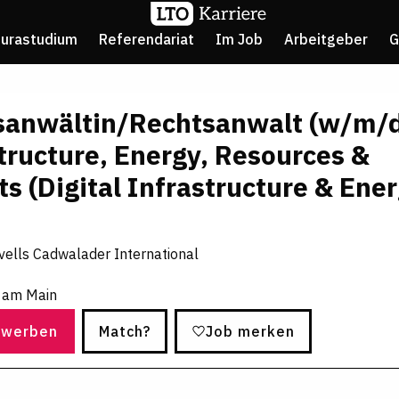
Jurastudium
Referendariat
Im Job
Arbeitgeber
G
sanwältin/Rechtsanwalt (w/m/
tructure, Energy, Resources &
ts (Digital Infrastructure & Ene
ells Cadwalader International
t am Main
ewerben
Match?
Job merken