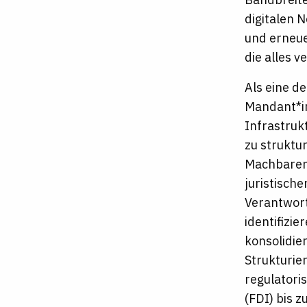
digitalen 
und erneue
die alles v
Als eine d
Mandant*i
Infrastruk
zu struktu
Machbaren 
juristisch
Verantwort
identifizi
konsolidie
Strukturie
regulatori
(FDI) bis 