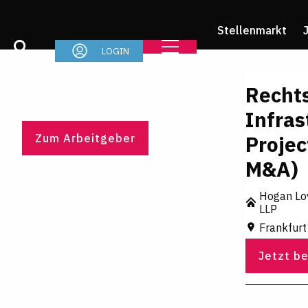
Stellenmarkt
LOGIN
Recht
Infras
Projec
Zum Arbeitgeber
M&A)
Hogan Lov
LLP
Frankfur
Jetzt b