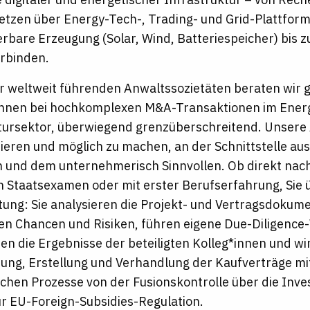
Netzen über Energy-Tech-, Trading- und Grid-Plattfor
rbare Erzeugung (Solar, Wind, Batteriespeicher) bis 
erbinden.
er weltweit führenden Anwaltssozietäten beraten wir 
nnen bei hochkomplexen M&A-Transaktionen im Energ
tursektor, überwiegend grenzüberschreitend. Unsere A
rieren und möglich zu machen, an der Schnittstelle au
und dem unternehmerisch Sinnvollen. Ob direkt nac
en Staatsexamen oder mit erster Berufserfahrung, Si
ung: Sie analysieren die Projekt- und Vertragsdokume
eren Chancen und Risiken, führen eigene Due-Diligenc
ren die Ergebnisse der beteiligten Kolleg*innen und w
rung, Erstellung und Verhandlung der Kaufverträge mit
schen Prozesse von der Fusionskontrolle über die Inves
zur EU-Foreign-Subsidies-Regulation.