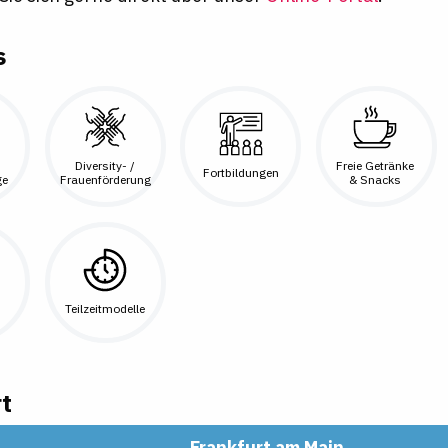
s
Diversity- /
Freie Getränke
Fortbildungen
ge
Frauenförderung
& Snacks
Teilzeitmodelle
t
Frankfurt am Main