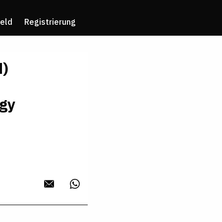
eld
Registrierung
d)
rgy