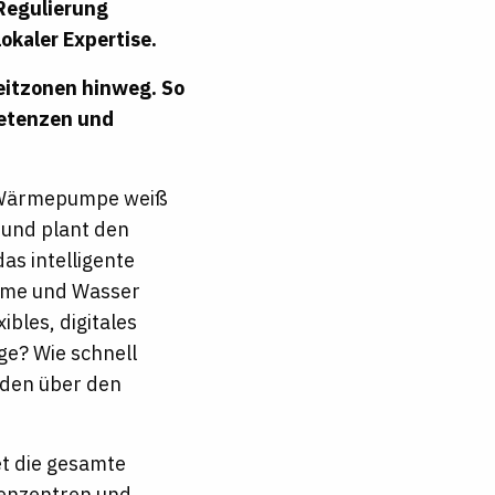
 Regulierung
lokaler Expertise.
eitzonen hinweg. So
petenzen und
re Wärmepumpe weiß
 und plant den
s intelligente
ärme und Wasser
bles, digitales
ge? Wie schnell
iden über den
et die gesamte
henzentren und