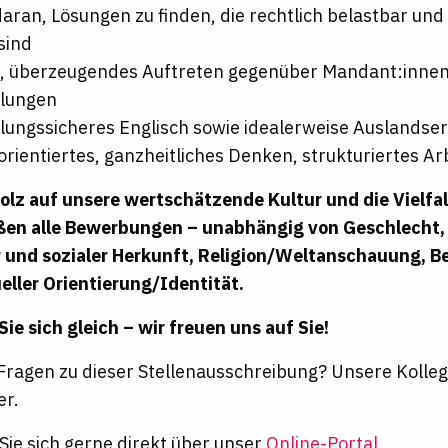
aran, Lösungen zu finden, die rechtlich belastbar un
 sind
s, überzeugendes Auftreten gegenüber Mandant:innen 
lungen
lungssicheres Englisch sowie idealerweise Auslandse
rientiertes, ganzheitliches Denken, strukturiertes A
tolz auf unsere wertschätzende Kultur und die Vielfal
en alle Bewerbungen – unabhängig von Geschlecht, 
 und sozialer Herkunft, Religion/Weltanschauung, B
eller Orientierung/Identität.
ie sich gleich – wir freuen uns auf Sie!
Fragen zu dieser Stellenausschreibung? Unsere Kolle
er.
ie sich gerne direkt über unser
Online-Portal
.