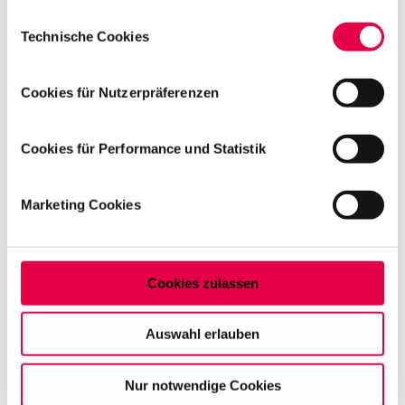
Cookie-Erklärung oder durch Klicken auf das Privacy
Einwilligungsauswahl
Trigger Symbol ändern oder widerrufen
Technische Cookies
"Nur Juristen begreifen
Wenn Sie es erlauben, würden wir auch gerne:
die Bedeutung eines
Cookies für Nutzerpräferenzen
Informationen über Ihre geografische Lage
misslungenen Examens"
erfassen, welche bis auf einige Meter genau sein
können
Cookies für Performance und Statistik
Ihr Gerät durch aktives Scannen nach
Erschwerend kam für den 31-Jährigen hinzu, dass er
bestimmten Merkmalen (Fingerprinting) identifizieren
der erste aus der Familie ist, der eine akademische
Marketing Cookies
Laufbahn einschlug. Und so hätten in einer Situation,
Erfahren Sie mehr darüber, wie Ihre persönlichen Daten
in der man sich am liebsten Unterstützung aus der
verarbeitet werden, und legen Sie Ihre Präferenzen im
Familie holen würde, die Kommilitonen am besten
Abschnitt Einzelheiten
fest.
nachempfinden können, was in ihm vorging, sagt
Cookies zulassen
Yilmaz. "Nur Juristen begreifen die Bedeutung eines
Auf dieser Website setzen wir Cookies ein, um unsere
misslungenen Examens". Es brauchte dann noch eine
Angebote zu personalisieren, zu verbessern und
Auswahl erlauben
Weile, bis in ihm der Entschluss reifte, den zweiten
wirtschaftlich zu betreiben. Mit Bestätigung Ihrer Auswahl
Versuch zu wagen: "Ich kann absolut nachvollziehen,
willigen Sie in die Verwendung der gewählten Cookies
wenn jemand nach einem solchen Erlebnis aus Angst
Nur notwendige Cookies
ein. Diese Auswahl können Sie jederzeit ändern oder