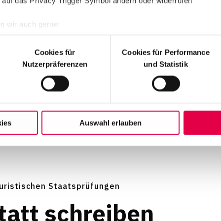
 auf das Privacy Trigger Symbol ändern oder widerrufen
n wir auch gerne:
re geografische Lage erfassen, welche bis auf einige Meter gen
es Scannen nach bestimmten Merkmalen (Fingerprinting) identifi
Cookies für
Cookies für Performance
ie Ihre persönlichen Daten verarbeitet werden, und legen Sie I
Nutzerpräferenzen
und Statistik
r Cookies ein, um unsere Angebote zu personalisieren, zu verbe
hrer Auswahl willigen Sie in die Verwendung der gewählten Cook
oder Ihre Einwilligung widerrufen, indem Sie am Ende der Seite a
ies
Auswahl erlauben
en finden Sie in unseren
Datenschutzhinweisen
juristischen Staatsprüfungen
tatt sch
­reiben