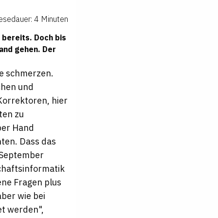
esedauer: 4 Minuten
bereits. Doch bis
and gehen. Der
ke schmerzen.
chen und
Korrektoren, hier
ten zu
 per Hand
ten. Dass das
m September
chaftsinformatik
ene Fragen plus
aber wie bei
et werden",