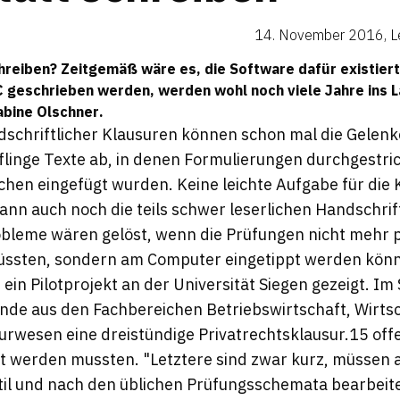
14. November 2016
,
L
eiben? Zeitgemäß wäre es, die Software dafür existiert 
geschrieben werden, werden wohl noch viele Jahre ins L
abine Olschner
.
dschriftlicher Klausuren können schon mal die Gelen
linge Texte ab, in denen Formulierungen durchgestri
hen eingefügt wurden. Keine leichte Aufgabe für die 
ann auch noch die teils schwer leserlichen Handschrif
Probleme wären gelöst, wenn die Prüfungen nicht mehr
ssten, sondern am Computer eingetippt werden könn
 ein Pilotprojekt an der Universität Siegen gezeigt. I
nde aus den Fachbereichen Betriebswirtschaft, Wirts
urwesen eine dreistündige Privatrechtsklausur.15 off
tet werden mussten. "Letztere sind zwar kurz, müssen 
til und nach den üblichen Prüfungsschemata bearbeit