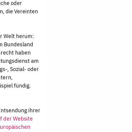
iche oder
n, die Vereinten
r Welt herum:
em Bundesland
srecht haben
reitungsdienst am
gs-, Sozial- oder
tern,
spiel fündig.
Entsendung ihrer
f der Website
Europäischen