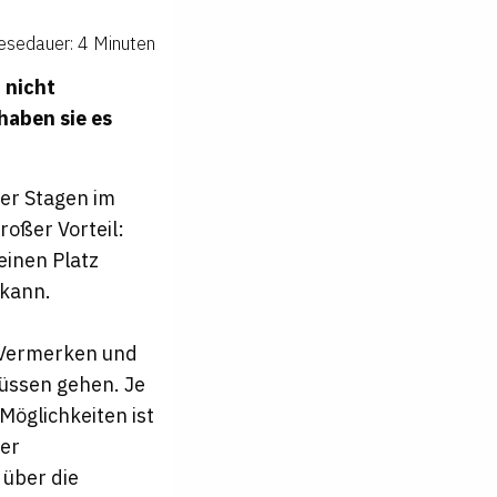
esedauer: 4 Minuten
 nicht
 haben sie es
der Stagen im
roßer Vorteil:
einen Platz
n kann.
, Vermerken und
üssen gehen. Je
Möglichkeiten ist
der
 über die