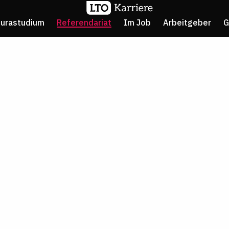
Jurastudium
Referendariat
Im Job
Arbeitgeber
G