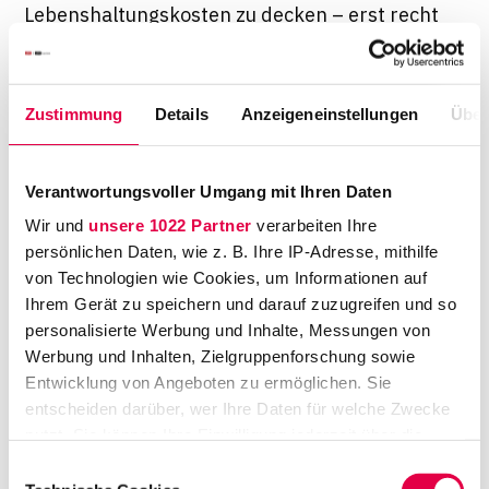
Lebenshaltungskosten zu decken – erst recht
nicht, wenn man teure Kommentare,
Lehrbücher oder Repetitorien für das Examen
finanzieren muss. Referendare sind dort
Zustimmung
Details
Anzeigeneinstellungen
Über
deshalb oft auf einen Nebenjob angewiesen.
In vielen kleineren Städten, insbesondere im
Verantwortungsvoller Umgang mit Ihren Daten
Osten Deutschlands, lassen sich die
Wir und
unsere 1022 Partner
verarbeiten Ihre
Referendariatszeiten hingegen auch ohne
persönlichen Daten, wie z. B. Ihre IP-Adresse, mithilfe
Nebentätigkeit überbrücken. Darüber hinaus
von Technologien wie Cookies, um Informationen auf
besteht mitunter ein Anspruch auf Wohngeld,
Ihrem Gerät zu speichern und darauf zuzugreifen und so
der die finanzielle Situation eines Referendars
personalisierte Werbung und Inhalte, Messungen von
zusätzlich entlasten kann.
Werbung und Inhalten, Zielgruppenforschung sowie
Entwicklung von Angeboten zu ermöglichen. Sie
Ein Nebenjob während des Referendariats ist
entscheiden darüber, wer Ihre Daten für welche Zwecke
dabei allerdings nicht nur eine Möglichkeit,
nutzt. Sie können Ihre Einwilligung jederzeit über die
mehr als das absolute Minimum zum Leben zu
Cookie-Erklärung oder durch Klicken auf das Privacy
Einwilligungsauswahl
Trigger Symbol ändern oder widerrufen