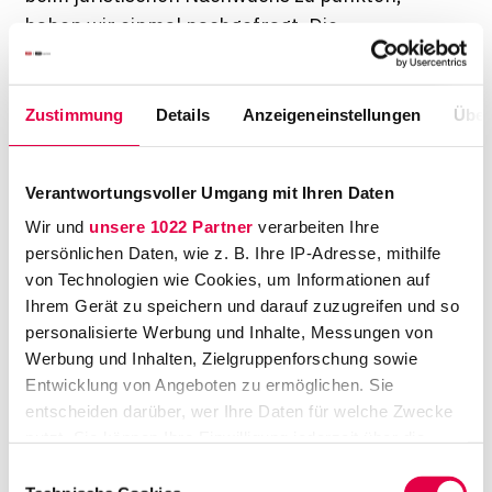
haben wir einmal nachgefragt. Die
Maßnahmen ausgewählter Länder stellen wir
hier vor. Vorab sei gesagt: Man versucht es
Zustimmung
Details
Anzeigeneinstellungen
Über
nicht nur mit mehr Geld.
Verantwortungsvoller Umgang mit Ihren Daten
Wir und
unsere 1022 Partner
verarbeiten Ihre
Sachsen: Die
persönlichen Daten, wie z. B. Ihre IP-Adresse, mithilfe
Pensionierungswelle
von Technologien wie Cookies, um Informationen auf
Ihrem Gerät zu speichern und darauf zuzugreifen und so
kommt
personalisierte Werbung und Inhalte, Messungen von
Werbung und Inhalten, Zielgruppenforschung sowie
Derzeit verzeichnet der Freistaat Sachsen noch
Entwicklung von Angeboten zu ermöglichen. Sie
keinen Mangel an Bewerbern für den richterlichen
entscheiden darüber, wer Ihre Daten für welche Zwecke
und staatsanwaltlichen Dienst. Aber das kann sich
nutzt. Sie können Ihre Einwilligung jederzeit über die
bald ändern: "Perspektivisch wird die sächsische
Cookie-Erklärung oder durch Klicken auf das Privacy
Einwilligungsauswahl
Justiz vor großen Herausforderungen stehen, die
Trigger Symbol ändern oder widerrufen