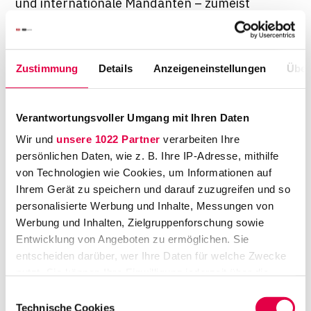
und internationale Mandanten – zumeist
Unternehmen – in allen Facetten des
Wirtschaftsstrafrechts. Dabei geht es etwa
um die interne Aufklärung von Sachverhalten,
Zustimmung
Details
Anzeigeneinstellungen
Über
Bewertung von Risiken, Beurteilung der
Geschäftspolitik oder die Verteidigung seiner
Verantwortungsvoller Umgang mit Ihren Daten
Mandanten gegen strafrechtliche Vorwürfe.
Auf einem anderen Weg ist Dr. Rolf
Wir und
unsere 1022 Partner
verarbeiten Ihre
persönlichen Daten, wie z. B. Ihre IP-Adresse, mithilfe
Schwedhelm zur steuerstrafrechtlichen
von Technologien wie Cookies, um Informationen auf
Beratung gekommen. Schon im Studium übte
Ihrem Gerät zu speichern und darauf zuzugreifen und so
das Steuerrecht große Anziehungskraft auf
personalisierte Werbung und Inhalte, Messungen von
ihn aus, das Strafrecht kam in der Praxis
Werbung und Inhalten, Zielgruppenforschung sowie
zwangsläufig dazu. Schwedhelm ist seit 1989
Entwicklung von Angeboten zu ermöglichen. Sie
Partner der auf Steuerrecht spezialisierten
entscheiden darüber, wer Ihre Daten für welche Zwecke
nutzt. Sie können Ihre Einwilligung jederzeit über die
Kölner Kanzlei Streck Mack Schwedhelm. Ein
Cookie-Erklärung oder durch Klicken auf das Privacy
besonders großes Interesse um seine Person
Einwilligungsauswahl
Trigger Symbol ändern oder widerrufen
Technische Cookies