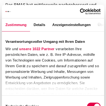
Das BMAS hat mittlerweile nachgebessert und
im November 2020 eine überarbeitete
Fassung fertiggestellt. Doch damit nicht
genug: Gleichzeitig arbeitet auch der
Zustimmung
Details
Anzeigeneinstellungen
Über
sogenannte "Arbeitskreis der Zukunft" der
CDU / CSU Bundestagsfraktion an einem
Verantwortungsvoller Umgang mit Ihren Daten
Gesetz zur Erleichterung der mobilen Arbeit
Wir und
unsere 1022 Partner
verarbeiten Ihre
(EMAG).
persönlichen Daten, wie z. B. Ihre IP-Adresse, mithilfe
von Technologien wie Cookies, um Informationen auf
Ihrem Gerät zu speichern und darauf zuzugreifen und so
personalisierte Werbung und Inhalte, Messungen von
Im Fokus: Regelmäßiges
Werbung und Inhalten, Zielgruppenforschung sowie
Entwicklung von Angeboten zu ermöglichen. Sie
mobiles Arbeiten
entscheiden darüber, wer Ihre Daten für welche Zwecke
nutzt. Sie können Ihre Einwilligung jederzeit über die
Beide Gesetzesvorhaben haben sich zum Ziel
Cookie-Erklärung oder durch Klicken auf das Privacy
Einwilligungsauswahl
gesetzt, die Rahmenbedingungen für
Trigger Symbol ändern oder widerrufen