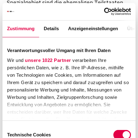
Spezialgebiet sind die ehemaligen Teilstaaten
der Sowjetunion, insbesondere Tadschikistan
und Usbekistan. Das bietet sich an, schließlich
spricht er neben Russisch auch Ukrainisch,
Zustimmung
Details
Anzeigeneinstellungen
Über
Georgisch und Usbekisch, Sprachkenntnisse,
die der heute 34-Jährige während seiner
Verantwortungsvoller Umgang mit Ihren Daten
Studienzeit erwarb. Deutsch allerdings gehört
Wir und
unsere 1022 Partner
verarbeiten Ihre
nicht dazu. Noch nicht.
persönlichen Daten, wie z. B. Ihre IP-Adresse, mithilfe
Ein Weg über mehrere Stationen
von Technologien wie Cookies, um Informationen auf
Ihrem Gerät zu speichern und darauf zuzugreifen und so
Swerdlows Weg begann am College mit den Fächern
personalisierte Werbung und Inhalte, Messungen von
Geschichte und russische Literatur. Bereits während
Werbung und Inhalten, Zielgruppenforschung sowie
des Studiums verbrachte er lange Zeit in Russland.
Entwicklung von Angeboten zu ermöglichen. Sie
Seitdem lässt ihn diese Region nicht mehr los. Direkt
entscheiden darüber, wer Ihre Daten für welche Zwecke
nach dem Abschluss zog es ihn wieder dorthin,
nutzt. Sie können Ihre Einwilligung jederzeit über die
diesmal in die zentralasiatischen ehemaligen
Cookie-Erklärung oder durch Klicken auf das Privacy
Einwilligungsauswahl
Teilstaaten der Sowjetunion, um dort für
Trigger Symbol ändern oder widerrufen
Technische Cookies