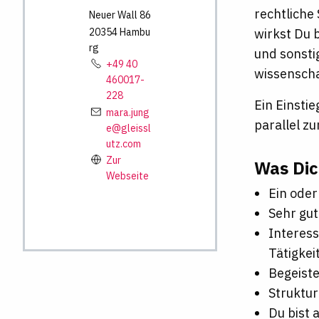
rechtliche
Neuer Wall
86
20354
Hambu
wirkst Du 
rg
und sonsti
+49 40
wissenscha
460017-
228
Ein Einsti
mara.jung
parallel z
e@gleissl
utz.com
Zur
Was Dic
Webseite
Ein oder
Sehr gut
Interess
Tätigkei
Begeiste
Struktur
Du bist 