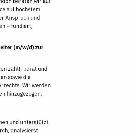
ndon beraten wir auf
vice auf höchstem
ser Anspruch und
n – fundiert,
eiter (m/w/d) zur
en zählt, berät und
en sowie die
errechts. Wir werden
en hinzugezogen.
men und unterstützt
rch, analysierst