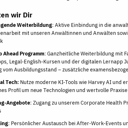
en wir Dir
agende Weiterbildung
: Aktive Einbindung in die anwal
narbeit mit unseren Anwältinnen und Anwälten sowi
k
p Ahead Programm
: Ganzheitliche Weiterbildung mit 
s, Legal-English-Kursen und der digitalen Lernapp J
g vom Ausbildungsstand – zusätzliche examensbezog
al Tech:
Nutze moderne KI-Tools wie Harvey AI und er
ches Profil um neue Technologien und wertvolle Praxis
ng-Angebote
: Zugang zu unserem Corporate Health P
s
ing
: Persönlicher Austausch bei After-Work-Events