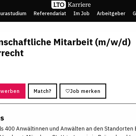
Jurastudium
Referendariat
Im Job
Arbeitgeber
G
schaftliche Mitarbeit (m/w/d)
rrecht
ewerben
Match?
Job merken
ns
ls 400 Anwältinnen und Anwälten an den Standorten B