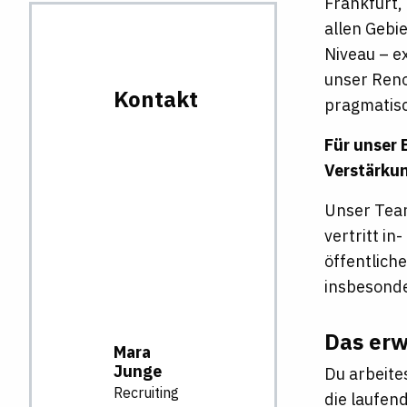
Frankfurt,
allen Gebie
Niveau – e
unser Reno
Kontakt
pragmatisc
Für unser 
Verstärku
Unser Team
vertritt i
öffentlich
insbesonde
Das erw
Mara
Junge
Du arbeite
Recruiting
die laufen