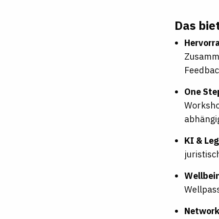
Das biet
Hervorr
Zusamme
Feedbac
One Ste
Workshop
abhängi
KI & Leg
juristis
Wellbei
Wellpas
Network