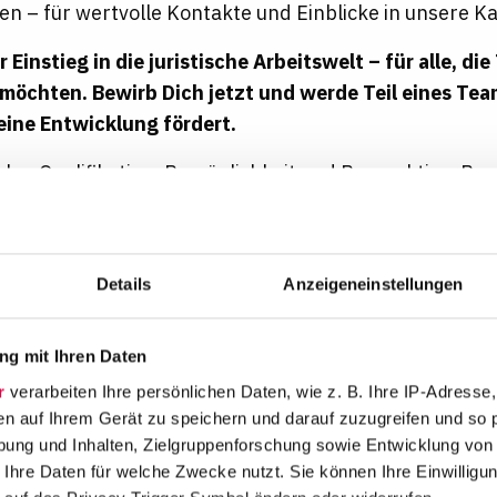
ten – für wertvolle Kontakte und Einblicke in unsere Ka
r Einstieg in die juristische Arbeitswelt – für alle, di
möchten. Bewirb Dich jetzt und werde Teil eines Tea
eine Entwicklung fördert.
hlen Qualifikation, Persönlichkeit und Perspektive. B
 von Geschlecht, Alter, Behinderung, ethnischer oder 
der Weltanschauung sowie sexueller Orientierung und I
n.
Details
Anzeigeneinstellungen
s
g mit Ihren Daten
r
verarbeiten Ihre persönlichen Daten, wie z. B. Ihre IP-Adresse,
en auf Ihrem Gerät zu speichern und darauf zuzugreifen und so 
ung und Inhalten, Zielgruppenforschung sowie Entwicklung von
Betriebliche
Barrierefrei
Berufsnetzwerke
Altersvorsorge
 Ihre Daten für welche Zwecke nutzt. Sie können Ihre Einwilligun