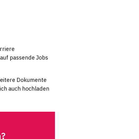
rriere
t auf passende Jobs
 weitere Dokumente
lich auch hochladen
n?