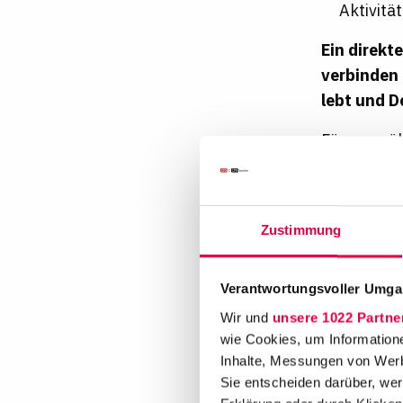
Aktivitä
Ein direkte
verbinden 
lebt und D
Für uns zä
unabhängig
Religion o
willkomme
Zustimmung
Benefit
Verantwortungsvoller Umgan
Wir und
unsere 1022 Partne
wie Cookies, um Information
Inhalte, Messungen von Werb
Arbeiten im
Ausland
Sie entscheiden darüber, wer