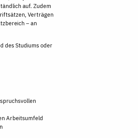
ständlich auf. Zudem
riftsätzen, Verträgen
atzbereich – an
end des Studiums oder
nspruchsvollen
hen Arbeitsumfeld
en