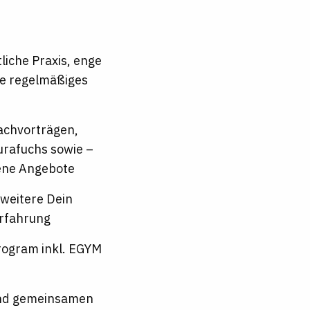
tliche Praxis, enge
e regelmäßiges
Fachvorträgen,
urafuchs sowie –
ene Angebote
weitere Dein
erfahrung
rogram inkl. EGYM
 und gemeinsamen