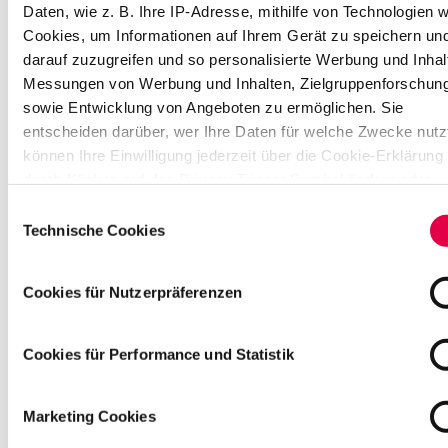
8
Daten, wie z. B. Ihre IP-Adresse, mithilfe von Technologien w
6
Cookies, um Informationen auf Ihrem Gerät zu speichern un
2
darauf zuzugreifen und so personalisierte Werbung und Inhal
0
Messungen von Werbung und Inhalten, Zielgruppenforschun
3
sowie Entwicklung von Angeboten zu ermöglichen. Sie
5
entscheiden darüber, wer Ihre Daten für welche Zwecke nutzt
4
können Ihre Einwilligung jederzeit über die Cookie-Erklärung
H
durch Klicken auf das Privacy Trigger Symbol ändern oder
a
widerrufen
m
Einwilligungsauswahl
b
Technische Cookies
u
Wenn Sie es erlauben, würden wir auch gerne:
r
Informationen über Ihre geografische Lage erfassen,
Cookies für Nutzerpräferenzen
g
welche bis auf einige Meter genau sein können
+
Ihr Gerät durch aktives Scannen nach bestimmten
4
Merkmalen (Fingerprinting) identifizieren
Cookies für Performance und Statistik
9
Erfahren Sie mehr darüber, wie Ihre persönlichen Daten
4
verarbeitet werden, und legen Sie Ihre Präferenzen im
Absch
0
Marketing Cookies
Einzelheiten
fest.
4