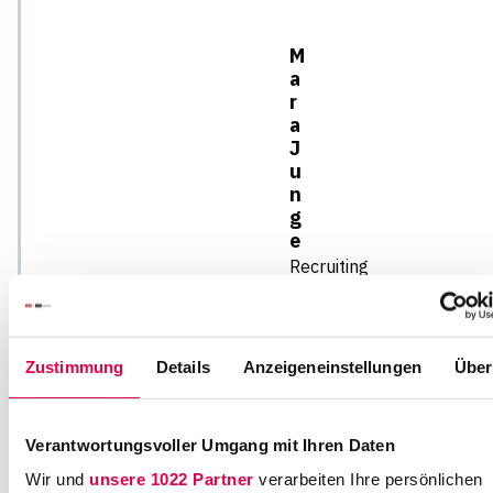
M
a
r
a
J
u
n
g
e
Recruiting
N
e
u
Zustimmung
Details
Anzeigeneinstellungen
Über
e
r
W
Verantwortungsvoller Umgang mit Ihren Daten
al
l
Wir und
unsere 1022 Partner
verarbeiten Ihre persönlichen