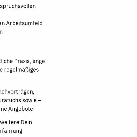
nspruchsvollen
hen Arbeitsumfeld
en
tliche Praxis, enge
e regelmäßiges
Fachvorträgen,
urafuchs sowie –
ene Angebote
weitere Dein
erfahrung