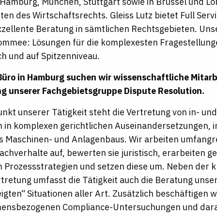
 Hamburg, München, Stuttgart sowie in Brüssel und Lo
ten des Wirtschaftsrechts. Gleiss Lutz bietet Full Ser
xzellente Beratung in sämtlichen Rechtsgebieten. Un
mmee: Lösungen für die komplexesten Fragestellunge
h und auf Spitzenniveau.
Büro in Hamburg suchen wir wissenschaftliche Mitarb
g unserer Fachgebietsgruppe Dispute Resolution.
unkt unserer Tätigkeit steht die Vertretung von in- un
in komplexen gerichtlichen Auseinandersetzungen, 
s Maschinen- und Anlagenbaus. Wir arbeiten umfangr
achverhalte auf, bewerten sie juristisch, erarbeiten
Prozessstrategien und setzen diese um. Neben der k
tretung umfasst die Tätigkeit auch die Beratung unse
igten“ Situationen aller Art. Zusätzlich beschäftigen w
ensbezogenen Compliance-Untersuchungen und darau