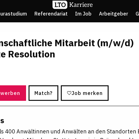
Jurastudium
Referendariat
Im Job
Arbeitgeber
G
schaftliche Mitarbeit (m/w/d)
e Resolution
ewerben
Match?
Job merken
ns
ls 400 Anwältinnen und Anwälten an den Standorten B