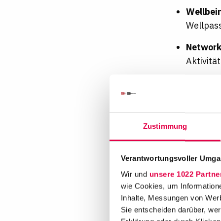
Wellbei
Wellpas
Network
Aktivitä
Ein direkte
verbinden 
lebt und D
Zustimmung
Für uns zä
unabhängig
Religion o
Verantwortungsvoller Umgan
willkomme
Wir und
unsere 1022 Partne
wie Cookies, um Information
Inhalte, Messungen von Werb
Benefit
Sie entscheiden darüber, wer