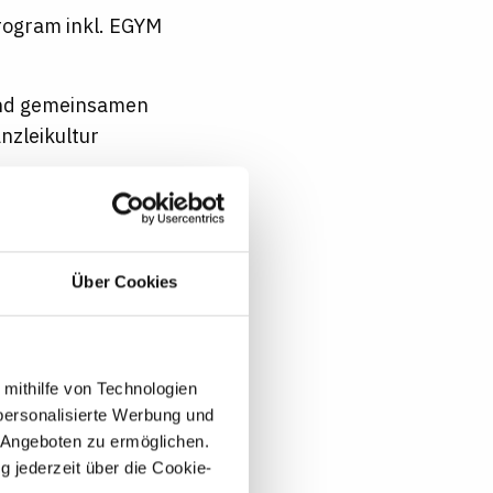
rogram inkl. EGYM
 und gemeinsamen
nzleikultur
e Theorie und Praxis
ms, das Exzellenz
Über Cookies
ewerbungen sind
sozialer Herkunft,
dentität
 mithilfe von Technologien
personalisierte Werbung und
 Angeboten zu ermöglichen.
g jederzeit über die Cookie-