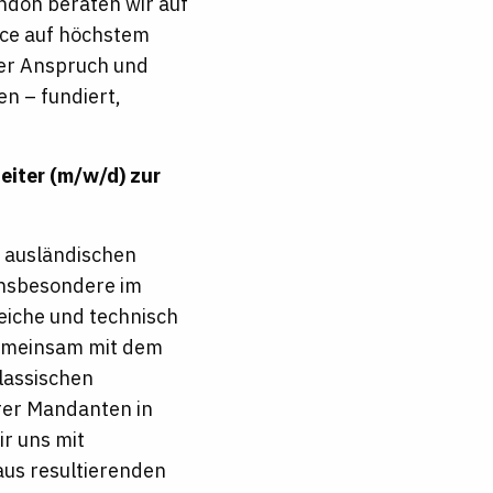
ndon beraten wir auf
vice auf höchstem
ser Anspruch und
n – fundiert,
eiter (m/w/d) zur
d ausländischen
insbesondere im
eiche und technisch
 gemeinsam mit dem
lassischen
rer Mandanten in
ir uns mit
s resultierenden