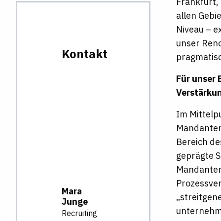
Frankfurt,
allen Gebie
Niveau – e
unser Reno
Kontakt
pragmatisc
Für unser 
Verstärkun
Im Mittelp
Mandanten 
Bereich de
geprägte S
Mandanten 
Prozessver
Mara
„streitgene
Junge
unternehm
Recruiting