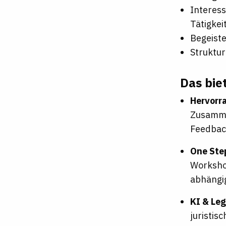
Interess
Tätigkei
Begeiste
Struktur
Das biet
Hervorr
Zusamme
Feedbac
One Ste
Workshop
abhängi
KI & Leg
juristis