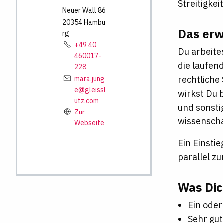
Streitigkei
Neuer Wall
86
20354
Hambu
Das erw
rg
+49 40
Du arbeite
460017-
die laufen
228
rechtliche
mara.jung
e@gleissl
wirkst Du 
utz.com
und sonsti
Zur
wissenscha
Webseite
Ein Einsti
parallel z
Was Dic
Ein oder
Sehr gut