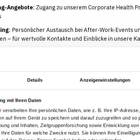
ng-Angebote
: Zugang zu unserem Corporate Health P
s
ing
: Persönlicher Austausch bei After-Work-Events
ten – für wertvolle Kontakte und Einblicke in unsere Ka
r Einstieg in die juristische Arbeitswelt – für alle, di
möchten. Bewirb Dich jetzt und werde Teil eines Tea
eine Entwicklung fördert.
Details
Anzeigeneinstellungen
hlen Qualifikation, Persönlichkeit und Perspektive. B
 von Geschlecht, Alter, Behinderung, ethnischer oder 
der Weltanschauung sowie sexueller Orientierung und I
g mit Ihren Daten
n.
r
verarbeiten Ihre persönlichen Daten, wie z. B. Ihre IP-Adresse,
en auf Ihrem Gerät zu speichern und darauf zuzugreifen und so 
ung und Inhalten, Zielgruppenforschung sowie Entwicklung von
s
 Ihre Daten für welche Zwecke nutzt. Sie können Ihre Einwilligun