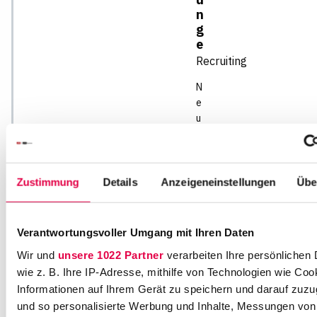
n
g
e
Recruiting
N
e
u
e
r
W
al
Zustimmung
Details
Anzeigeneinstellungen
Übe
l
8
6
Verantwortungsvoller Umgang mit Ihren Daten
2
Wir und
unsere 1022 Partner
verarbeiten Ihre persönlichen 
0
wie z. B. Ihre IP-Adresse, mithilfe von Technologien wie Coo
3
Informationen auf Ihrem Gerät zu speichern und darauf zuzu
5
4
und so personalisierte Werbung und Inhalte, Messungen vo