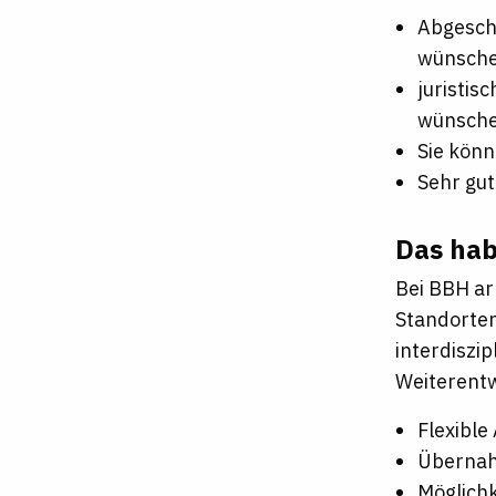
Webseite
Abgesch
wünsche
juristis
wünsch
Sie könn
Sehr gut
Das hab
Bei BBH ar
Standorten
interdiszip
Weiterentw
Flexible
Übernah
Möglich