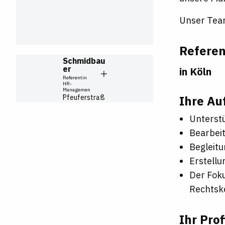
Unser Team
Referen
Sabina
Schmidbau
er
in Köln
Referentin
HR-
Managemen
t
Ihre Au
Pfeuferstraß
e
7
Unterst
81373
Münch
en
Bearbeit
+49 (0)89
Begleit
23 11 64-
Erstellu
0
Der Foku
sabina.sc
Rechtske
hmidbaue
r@bbh-
online.de
Ihr Prof
Zur