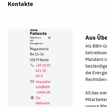
Kontakte
Sina
Paliwoda
Aus Üb
Referentin
HR-
Managemen
Als BBH-Gr
t
Magazinstra
betriebswi
ße
15-16
Mandant:i
10179
Berlin
beständige
+49 (0)30
611 28
die Energi
40-0
Rechtsber
sina.paliw
oda@bbh
-online.de
All das wä
Zur
Mitarbeite
Webseite
unsere Man