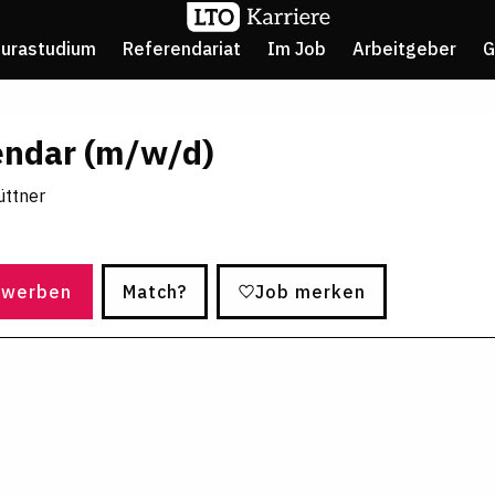
Jurastudium
Referendariat
Im Job
Arbeitgeber
G
endar (m/w/d)
üttner
ewerben
Match?
Job merken