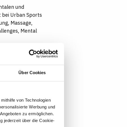
ntalen und
t bei Urban Sports
ung, Massage,
allenges, Mental
önlich kennen!
Über Cookies
s Miteinander im
n der unterschiedliche
t werden. Ihre Ideen,
 mithilfe von Technologien
n Herkunft,
personalisierte Werbung und
ltanschauung. Ob Sie
 Angeboten zu ermöglichen.
ringen: Wir freuen
g jederzeit über die Cookie-