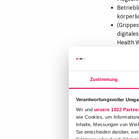
Betrieb
körperli
(Grippe
digitale
Health 
Unsere Ben
Bereits vo
Zustimmung
Bei BBH st
Mittelpunkt
Verantwortungsvoller Umgan
Perspektiv
Wir und
unsere 1022 Partne
Ihr Engage
wie Cookies, um Information
Geschlecht
Inhalte, Messungen von Werb
am Anfang 
Sie entscheiden darüber, wer