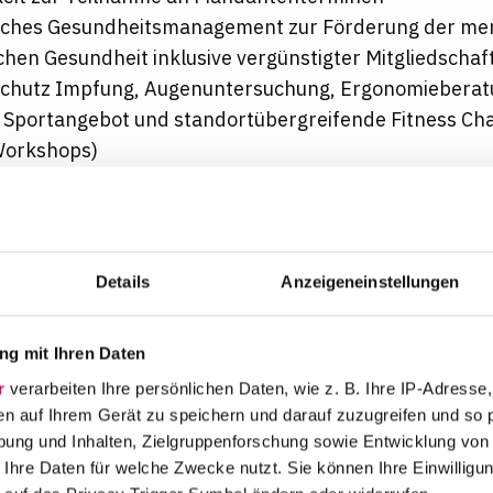
liches Gesundheitsmanagement zur Förderung der me
chen Gesundheit inklusive vergünstigter Mitgliedschaf
schutz Impfung, Augenuntersuchung, Ergonomieberat
s Sportangebot und standortübergreifende Fitness Ch
Workshops)
efits und mehr finden Sie
hier
.
n BBH überzeugt? Lernen wir uns doch am besten pers
Details
Anzeigeneinstellungen
ehen Chancengleichheit, Vielfalt und ein respektvolle
. Wir leben eine Kultur der Offenheit und Inklusion, i
g mit Ihren Daten
en nicht nur willkommen sind, sondern aktiv geförder
r
verarbeiten Ihre persönlichen Daten, wie z. B. Ihre IP-Adresse,
ment und Ihre Persönlichkeit zählen – unabhängig vo
en auf Ihrem Gerät zu speichern und darauf zuzugreifen und so 
, Alter, Behinderung, sexueller Orientierung oder We
ung und Inhalten, Zielgruppenforschung sowie Entwicklung von
Ihres Berufswegs stehen oder bereits Erfahrung mitb
 Ihre Daten für welche Zwecke nutzt. Sie können Ihre Einwilligun