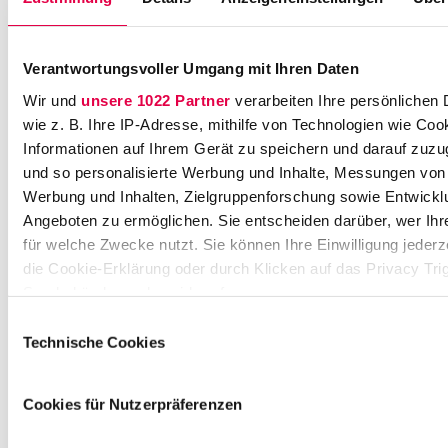
c
h
l
Verantwortungsvoller Umgang mit Ihren Daten
a
g
Wir und
unsere 1022 Partner
verarbeiten Ihre persönlichen 
e
wie z. B. Ihre IP-Adresse, mithilfe von Technologien wie Coo
r
Informationen auf Ihrem Gerät zu speichern und darauf zuzu
s
und so personalisierte Werbung und Inhalte, Messungen von
t
Werbung und Inhalten, Zielgruppenforschung sowie Entwickl
r
Angeboten zu ermöglichen. Sie entscheiden darüber, wer Ihr
a
für welche Zwecke nutzt. Sie können Ihre Einwilligung jederz
ß
die Cookie-Erklärung oder durch Klicken auf das Privacy Tri
e
Symbol ändern oder widerrufen
2
1
Einwilligungsauswahl
Wenn Sie es erlauben, würden wir auch gerne:
Technische Cookies
7
0
Informationen über Ihre geografische Lage erfassen,
1
bis auf einige Meter genau sein können
Cookies für Nutzerpräferenzen
7
Ihr Gerät durch aktives Scannen nach bestimmten
3
Merkmalen (Fingerprinting) identifizieren